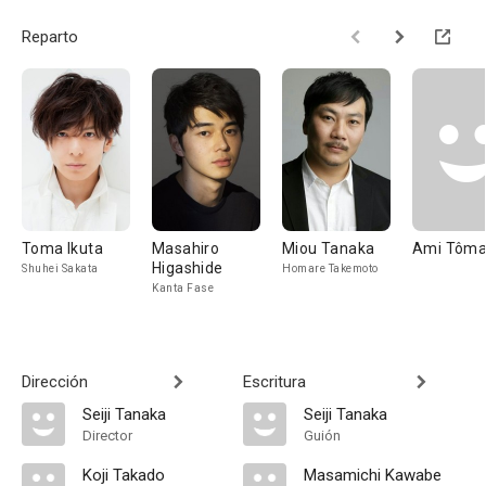
Reparto
Toma Ikuta
Masahiro
Miou Tanaka
Ami Tôm
Higashide
Shuhei Sakata
Homare Takemoto
Kanta Fase
Dirección
Escritura
Seiji Tanaka
Seiji Tanaka
Director
Guión
Koji Takado
Masamichi Kawabe