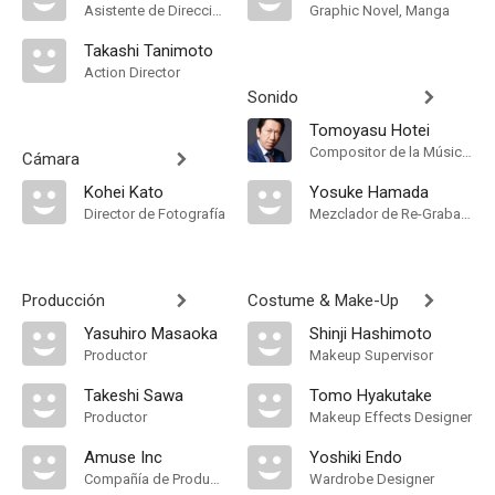
Asistente de Dirección
Graphic Novel, Manga
Takashi Tanimoto
Action Director
Sonido
Tomoyasu Hotei
Compositor de la Música Original
Cámara
Kohei Kato
Yosuke Hamada
Director de Fotografía
Mezclador de Re-Grabación de Sonido
Producción
Costume & Make-Up
Yasuhiro Masaoka
Shinji Hashimoto
Productor
Makeup Supervisor
Takeshi Sawa
Tomo Hyakutake
Productor
Makeup Effects Designer
Amuse Inc
Yoshiki Endo
Compañía de Produccion
Wardrobe Designer