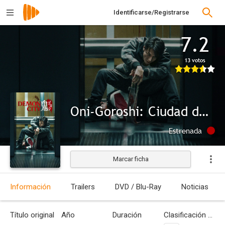
Identificarse/Registrarse
7.2
13 votos
Oni-Goroshi: Ciudad de los demonios
Estrenada
Marcar ficha
Información
Trailers
DVD / Blu-Ray
Noticias
Título original
Año
Duración
Clasificación por edades