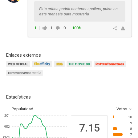
Esta crítica podría contener spoilers, pulse en
este mensaje para mostrarla
1
1
0
100%
Responder
Enlaces externos
Estadísticas
Popularidad
Votos
201
10
9
7.15
952
8
7
1703