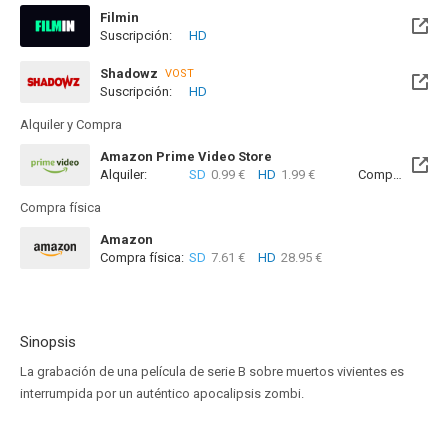
Filmin
Suscripción:
HD
Disponible hasta el Sab, 13 Mar 2027 (Quedan 7 meses)
Shadowz
VOST
Suscripción:
HD
Alquiler y Compra
Amazon Prime Video Store
Alquiler:
SD
0.99 €
HD
1.99 €
Compra:
SD
2
Compra física
Amazon
Compra física:
SD
7.61 €
HD
28.95 €
Sinopsis
La grabación de una película de serie B sobre muertos vivientes es
interrumpida por un auténtico apocalipsis zombi.