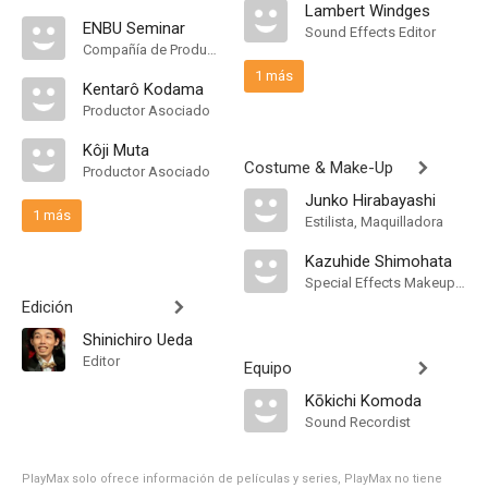
Lambert Windges
ENBU Seminar
Sound Effects Editor
Compañía de Produccion
1 más
Kentarô Kodama
Productor Asociado
Kôji Muta
Costume & Make-Up
Productor Asociado
Junko Hirabayashi
1 más
Estilista, Maquilladora
Kazuhide Shimohata
Special Effects Makeup Artist
Edición
Shinichiro Ueda
Editor
Equipo
Kōkichi Komoda
Sound Recordist
PlayMax solo ofrece información de películas y series, PlayMax no tiene