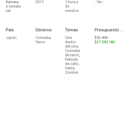
Kamera
2017
1 hora y
16+
o tomeru
36
na!
minutos
País
Géneros
Temas
Presupuesto - Ingresos
Japón
Comedia
,
Cine
$52.406 -
Terror
dentro
$27.590.180
del cine
,
Comedia
de terror
,
Película
de culto
,
Sátira
,
Zombis