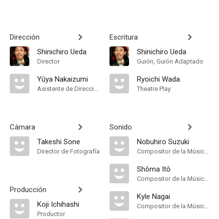
Dirección
Escritura
Shinichiro Ueda
Shinichiro Ueda
Director
Guión, Guión Adaptado
Yûya Nakaizumi
Ryoichi Wada
Asistente de Dirección
Theatre Play
Cámara
Sonido
Takeshi Sone
Nobuhiro Suzuki
Director de Fotografía
Compositor de la Música Original
Shôma Itô
Compositor de la Música Original
Producción
Kyle Nagai
Koji Ichihashi
Compositor de la Música Original
Productor