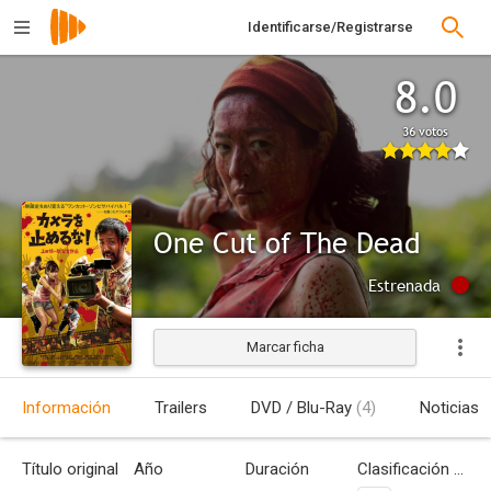
Identificarse/Registrarse
8.0
36 votos
One Cut of The Dead
Estrenada
Marcar ficha
Información
Trailers
DVD / Blu-Ray
(4)
Noticias
Título original
Año
Duración
Clasificación por edades