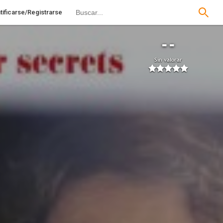
tificarse/Registrarse
--
Sin valorar