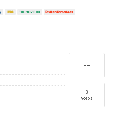
--
0
votos