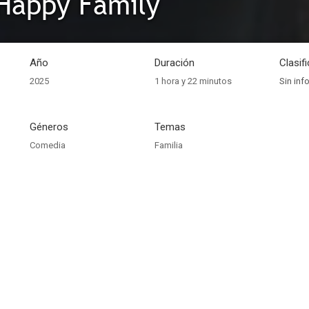
Happy Family
Año
Duración
Clasif
2025
1 hora y 22 minutos
Sin inf
Géneros
Temas
Comedia
Familia