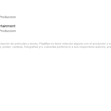
Produccion
ertainment
Produccion
ación de películas y series, PlayMax no tiene relación alguna con el productor o el d
, póster, carátula, fotografías y/o cubiertas pertenece a sus respectivos autores, pr