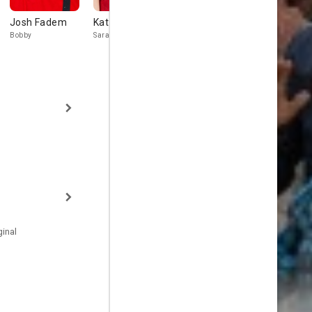
Josh Fadem
Kat Cunning
Hannah Devlin
Charla Coc
Bocchicchi
Bobby
Sara
Penelope
inal