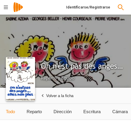
Identificarse/Registrarse
On n'est pas des anges... elles non plus
Reparto y Equipo
Volver a la ficha
Todo
Reparto
Dirección
Escritura
Cámara