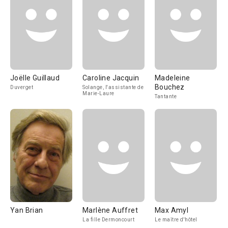
Joëlle Guillaud
Caroline Jacquin
Madeleine
Bouchez
Duverget
Solange, l'assistante de
Marie-Laure
Tantante
Yan Brian
Marlène Auffret
Max Amyl
La fille Dermoncourt
Le maître d'hôtel