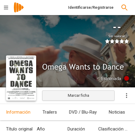
Identificarse/Registrarse
--
Sin valorar
Omega Wants to Dance
Estrenada
Marcar ficha
Información
Trailers
DVD / Blu-Ray
Noticias
Título original
Año
Duración
Clasificación por edades