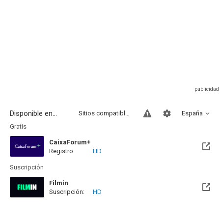
Disponible en...
Sitios compatibles
España
Gratis
CaixaForum+
Registro:
HD
Suscripción
Filmin
Suscripción:
HD
Disponible hasta el Mar, 22 May 2029 (Quedan 2 años)