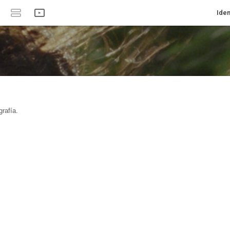
Iden
rafía.