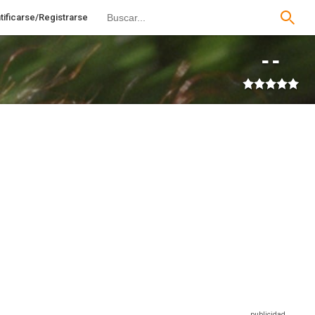
tificarse/Registrarse
--