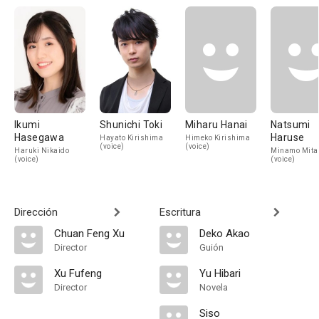
Ikumi
Shunichi Toki
Miharu Hanai
Natsumi
Hasegawa
Haruse
Hayato Kirishima
Himeko Kirishima
(voice)
(voice)
Haruki Nikaido
Minamo Mita
(voice)
(voice)
Dirección
Escritura
Chuan Feng Xu
Deko Akao
Director
Guión
Xu Fufeng
Yu Hibari
Director
Novela
Siso