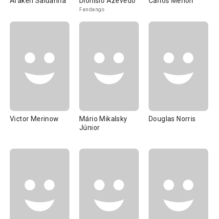
Araken Saldanha
Dionísio Azevedo
Carlos Menon
Fandango
Victor Merinow
Mário Mikalsky
Douglas Norris
Júnior