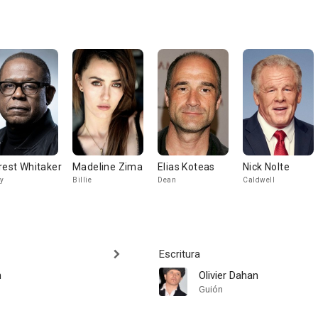
rest Whitaker
Madeline Zima
Elias Koteas
Nick Nolte
y
Billie
Dean
Caldwell
Escritura
n
Olivier Dahan
Guión