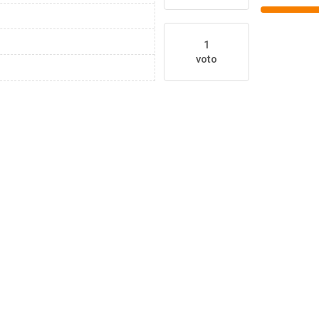
1
voto