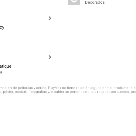
Decorados
izy
atique
ía
ación de películas y series, PlayMax no tiene relación alguna con el productor o el d
, póster, carátula, fotografías y/o cubiertas pertenece a sus respectivos autores, pr