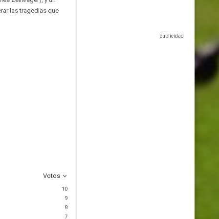
rar las tragedias que
Votos
10
9
8
7