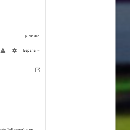
España
enée Zellweger), y un