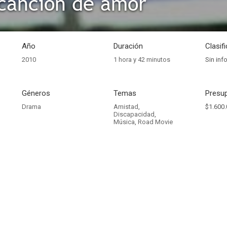
canción de amor
Año
Duración
Clasif
2010
1 hora y 42 minutos
Sin inf
Géneros
Temas
Presup
Drama
Amistad
,
$1.600.
Discapacidad
,
Música
,
Road Movie