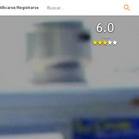
tificarse/Registrarse
6.0
1 voto