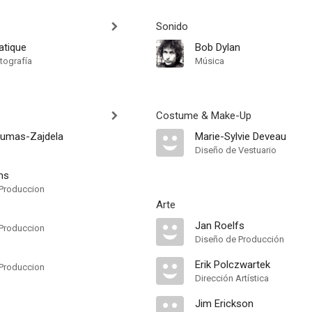
Sonido
atique
Bob Dylan
tografía
Música
Costume & Make-Up
Dumas-Zajdela
Marie-Sylvie Deveau
Diseño de Vestuario
ms
Produccion
Arte
Jan Roelfs
Produccion
Diseño de Producción
Erik Polczwartek
Produccion
Dirección Artística
Jim Erickson