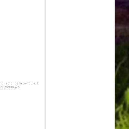
irector de la película. El
oductoras y/o