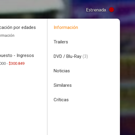
Estrenada
icación por edades
Información
ormación
Trailers
uesto - Ingresos
DVD / Blu-Ray
(3)
000 -
$300.849
Noticias
Similares
Críticas