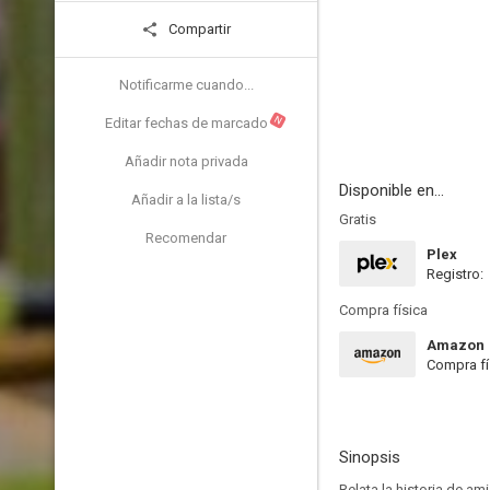
Compartir
Notificarme cuando...
N
Editar fechas de marcado
Añadir nota privada
Disponible en...
Añadir a la lista/s
Gratis
Recomendar
Plex
Registro:
Compra física
Amazon
Compra fí
Sinopsis
Relata la historia de am