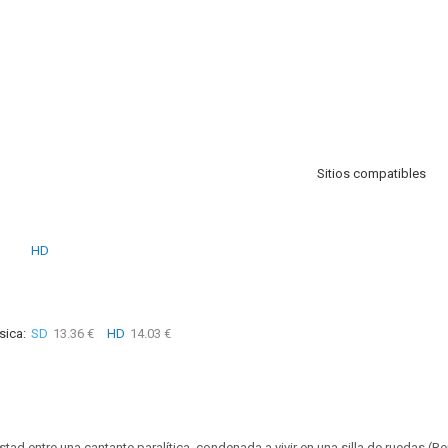
Sitios compatibles
HD
sica:
SD
13.36 €
HD
14.03 €
istad entre una cantante paralítica, condenada a vivir en una silla de ruedas (R