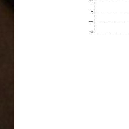
???
???
???
???