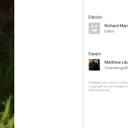
Edición
Richard Mar
Editor
Equipo
Matthew Lib
Cinematograf
PlayMax solo ofrece inform
copyright de las imágenes
distribuidoras.