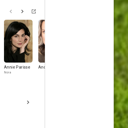
Annie Parisse
Andrea Powell
Lara Grice
Tim Parati
Nora
Chris