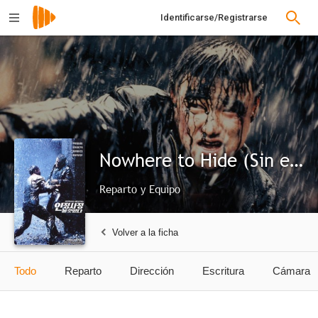
Identificarse/Registrarse
Nowhere to Hide (Sin escape)
Reparto y Equipo
Volver a la ficha
Todo
Reparto
Dirección
Escritura
Cámara