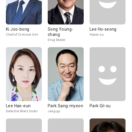
Ki Joo-bong
Song Young-
Lee Ho-seong
chang
Chief of Criminal Unit
Hyeon-su
Drug Dealer
Lee Hae-eun
Park Sang-myeon
Park Gil-su
Detective Woo's Sister
Jang-gu