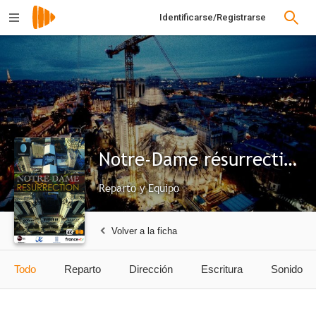
Identificarse/Registrarse
Notre-Dame résurrection
Reparto y Equipo
Volver a la ficha
Todo
Reparto
Dirección
Escritura
Sonido