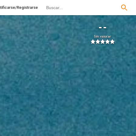
tificarse/Registrarse
--
Sin valorar