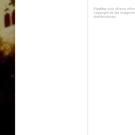
PlayMax solo ofrece inform
copyright de las imágenes
distribuidoras.