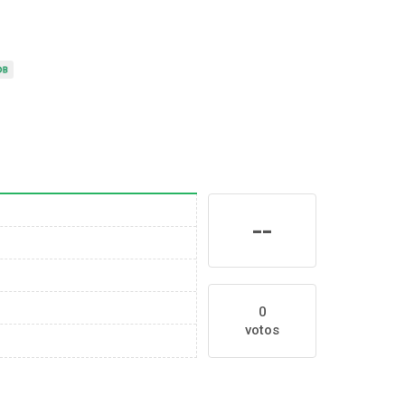
--
0
votos