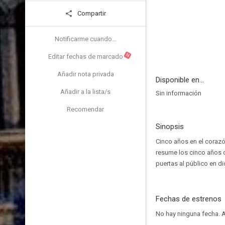
Compartir
Notificarme cuando...
N
Editar fechas de marcado
Añadir nota privada
Disponible en...
Añadir a la lista/s
Sin información
Recomendar
Sinopsis
Cinco años en el corazó
resume los cinco años d
puertas al público en d
Fechas de estrenos
No hay ninguna fecha.
A