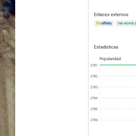
Enlaces externos
Estadísticas
Popularidad
2781
2782
2783
2784
2785
2786