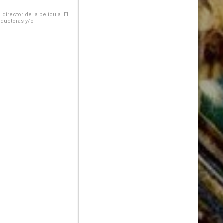
irector de la película. El
oductoras y/o