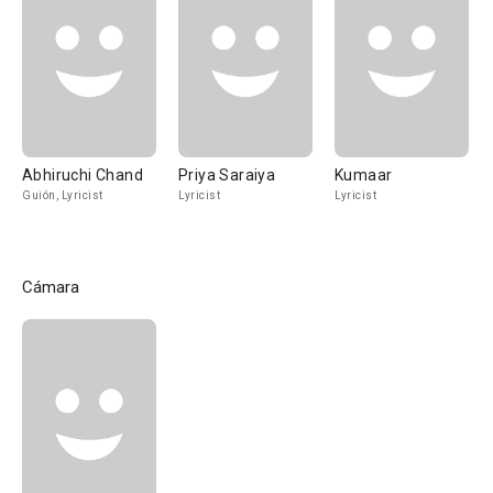
Abhiruchi Chand
Priya Saraiya
Kumaar
Guión, Lyricist
Lyricist
Lyricist
Cámara