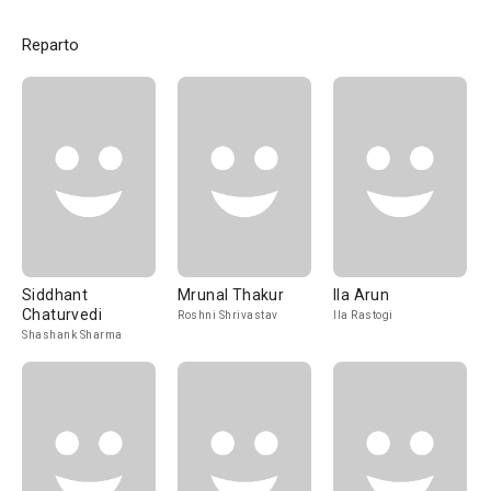
Reparto
Siddhant
Mrunal Thakur
Ila Arun
Chaturvedi
Roshni Shrivastav
Ila Rastogi
Shashank Sharma