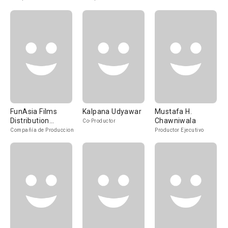
FunAsia Films
Kalpana Udyawar
Mustafa H.
Distribution
Chawniwala
Co-Productor
[United Arab
Compañía de Produccion
Productor Ejecutivo
Emirates]