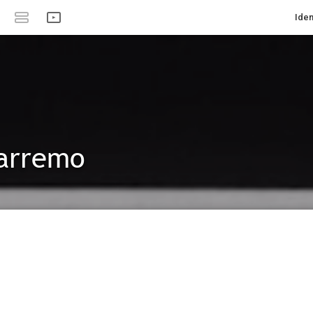
Iden
varremo