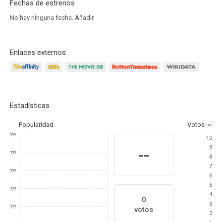
Fechas de estrenos
No hay ninguna fecha.
Añadir
Enlaces externos
Estadísticas
Popularidad
Votos
???
10
9
--
???
8
7
???
6
5
???
4
0
3
???
votos
2