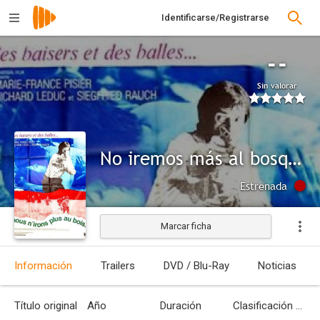
Identificarse/Registrarse
--
Sin valorar
No iremos más al bosque
Estrenada
Marcar ficha
Información
Trailers
DVD / Blu-Ray
Noticias
Título original
Año
Duración
Clasificación por edades