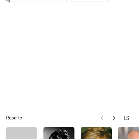
1
???
Reparto