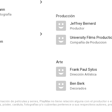
ann
tografía
Producción
Jeffrey Bernerd
Productor
University Films Producti
en
Compañía de Produccion
Arte
Frank Paul Sylos
Dirección Artística
Ben Berk
Decorados
ación de películas y series, PlayMax no tiene relación alguna con el productor o el d
, póster, carátula, fotografías y/o cubiertas pertenece a sus respectivos autores, pr