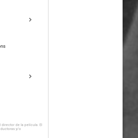
ons
irector de la película. El
oductoras y/o