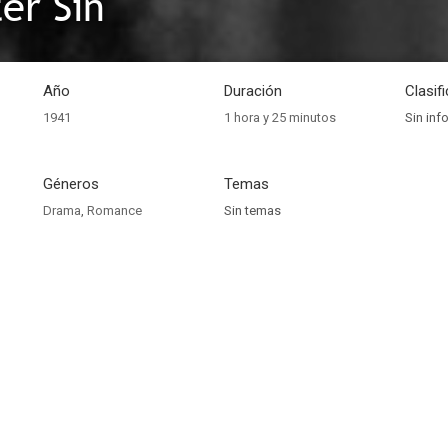
er Sin
Año
Duración
Clasif
1941
1 hora y 25 minutos
Sin inf
Géneros
Temas
Drama
,
Romance
Sin temas