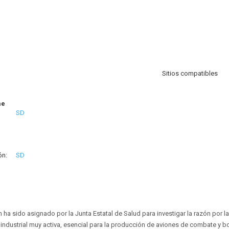
Sitios compatibles
me
SD
ón:
SD
 ha sido asignado por la Junta Estatal de Salud para investigar la razón por l
ndustrial muy activa, esencial para la producción de aviones de combate y 