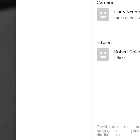
Cámara
Harry Neum
Director de Fo
Edición
Robert Gold
Editor
PlayMax solo ofrece inform
copyright de las imágenes
distribuidoras.