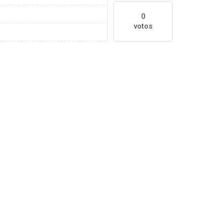
0
votos