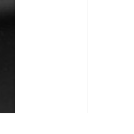
PlayMax
2026
Series populares