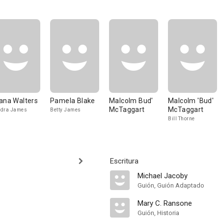
ana Walters
Pamela Blake
Malcolm Bud'
Malcolm 'Bud'
McTaggart
McTaggart
ndra James
Betty James
Bill Thorne
Escritura
Michael Jacoby
Guión, Guión Adaptado
Mary C. Ransone
Guión, Historia