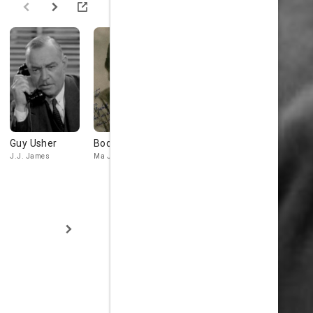
Guy Usher
Bodil Rosing
John Gallaudet
Henry
Roquemor
J.J. James
Ma James
Townsend
Mayor