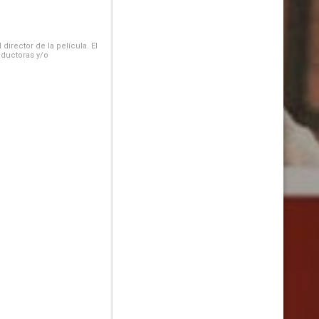
irector de la película. El
oductoras y/o