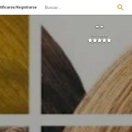
tificarse/Registrarse
--
Sin valorar