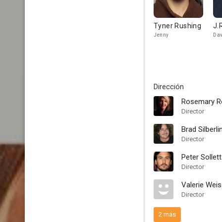
Tyner Rushing
J.
Jenny
Dav
Dirección
Rosemary R
Director
Brad Silberli
Director
Peter Sollett
Director
Valerie Wei
Director
2 más