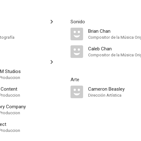
Sonido
Brian Chan
tografía
Compositor de la Música Orig
Caleb Chan
Compositor de la Música Orig
M Studios
Produccion
Arte
Content
Cameron Beasley
Produccion
Dirección Artística
ory Company
Produccion
ect
Produccion