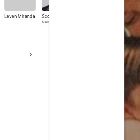
Leven Miranda
Scott Foley
Liv Lindell
Erinn Haye
Malcolm
Lori