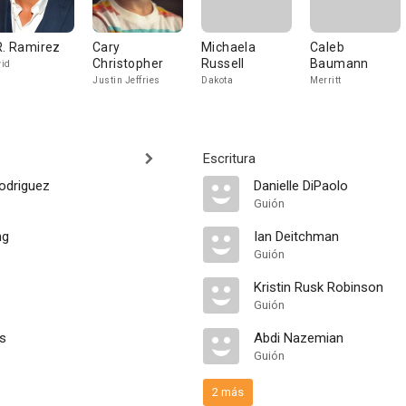
R. Ramirez
Cary
Michaela
Caleb
Christopher
Russell
Baumann
id
Justin Jeffries
Dakota
Merritt
Escritura
odriguez
Danielle DiPaolo
Guión
ng
Ian Deitchman
Guión
Kristin Rusk Robinson
Guión
ss
Abdi Nazemian
Guión
2 más