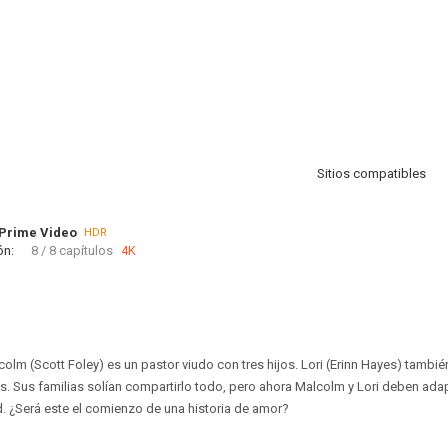
Sitios compatibles
Prime Video
HDR
ón:
8 / 8 capítulos
4K
colm (Scott Foley) es un pastor viudo con tres hijos. Lori (Erinn Hayes) tambié
s. Sus familias solían compartirlo todo, pero ahora Malcolm y Lori deben ada
ad. ¿Será este el comienzo de una historia de amor?