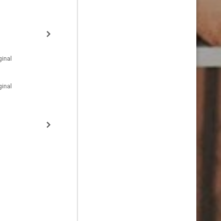
inal
inal