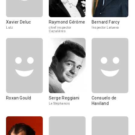
Xavier Deluc
Raymond Gérôme
Bernard Farcy
Lutz
chief inspector
Inspector Latueva
Cazalières
Roxan Gould
Serge Reggiani
Consuelo de
Haviland
Le Stéphanois