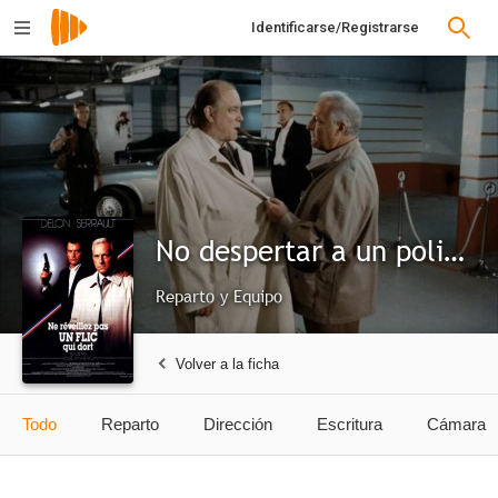
Identificarse/Registrarse
No despertar a un policía que duerme
Reparto y Equipo
Volver a la ficha
Todo
Reparto
Dirección
Escritura
Cámara