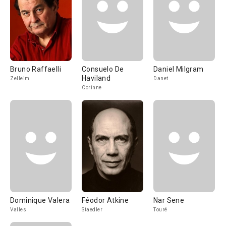
Bruno Raffaelli
Consuelo De
Daniel Milgram
Haviland
Zelleim
Danet
Corinne
Dominique Valera
Féodor Atkine
Nar Sene
Valles
Staedler
Touré