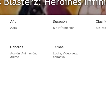
 Blasterz: Heroines Infin
Año
Duración
Clasif
2015
Sin información
Sin inf
Géneros
Temas
Acción
,
Animación
,
Lucha
,
Videojuego
Anime
narrativo