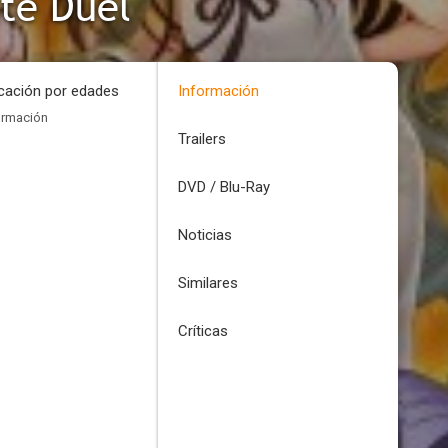
ite Duel
icación por edades
Información
ormación
Trailers
DVD / Blu-Ray
Noticias
Similares
Críticas