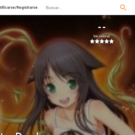
tificarse/Registrarse
--
Sin valorar