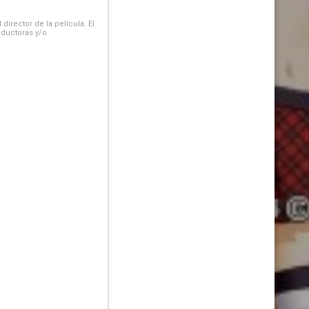
irector de la película. El
oductoras y/o