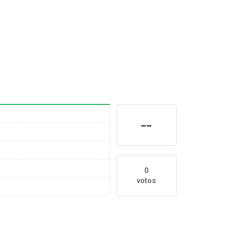
--
0
votos