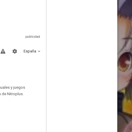
España
suales y juegos
 de Nitroplus.