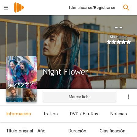
Identificarse/Registrarse
--
Sin valorar
Night Flower
Marcar ficha
Estrenada
Información
Trailers
DVD / Blu-Ray
Noticias
Título original
Año
Duración
Clasificación por edades