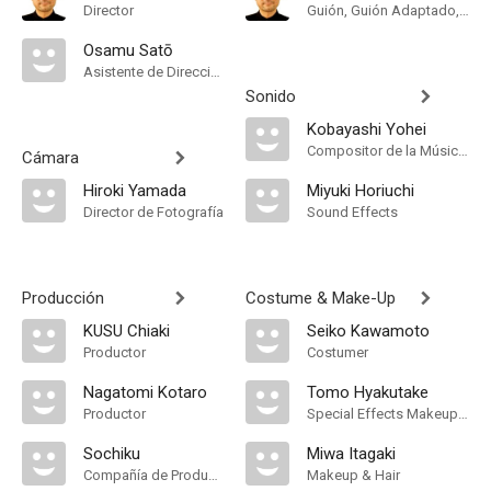
Director
Guión, Guión Adaptado, Original Story, Original Concept
Osamu Satō
Asistente de Dirección
Sonido
Kobayashi Yohei
Compositor de la Música Original
Cámara
Hiroki Yamada
Miyuki Horiuchi
Director de Fotografía
Sound Effects
Producción
Costume & Make-Up
KUSU Chiaki
Seiko Kawamoto
Productor
Costumer
Nagatomi Kotaro
Tomo Hyakutake
Productor
Special Effects Makeup Artist
Sochiku
Miwa Itagaki
Compañía de Produccion
Makeup & Hair