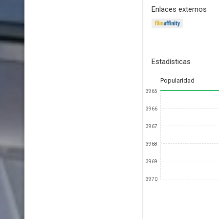
Enlaces externos
Estadísticas
Popularidad
3965
3966
3967
3968
3969
3970