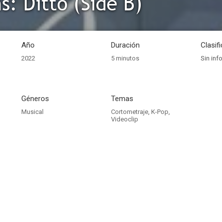
: Ditto (Side B)
Año
Duración
Clasif
2022
5 minutos
Sin inf
Géneros
Temas
Musical
Cortometraje
,
K-Pop
,
Videoclip