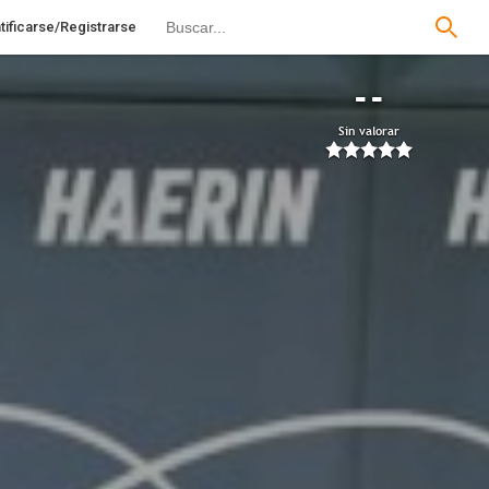
tificarse/Registrarse
--
Sin valorar