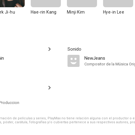
rk Ji-hu
Hae-rin Kang
Minji Kim
Hye-in Lee
Sonido
in
NewJeans
Compositor de la Música Orig
Produccion
ación de películas y series, PlayMax no tiene relación alguna con el productor o el d
, póster, carátula, fotografías y/o cubiertas pertenece a sus respectivos autores, pr