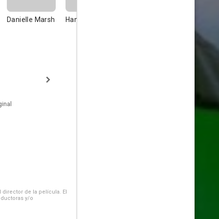
Danielle Marsh
Hanni
Choi Hyun-
wook
inal
irector de la película. El
oductoras y/o