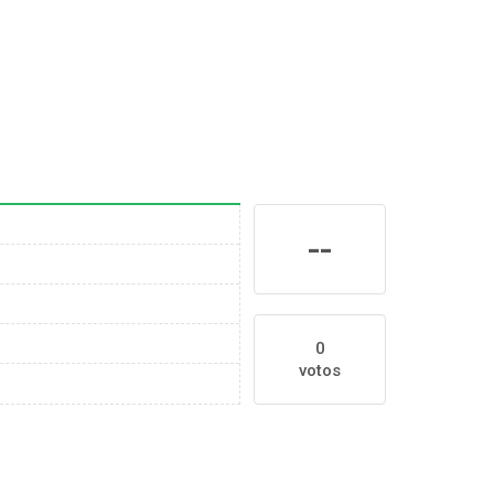
--
0
votos