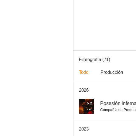
El poder del perro
7.7
Filmografía (71)
Todo
Producción
2026
Marihuana: El sótano maldito
7.1
6.2
Posesión inferna
Compañía de Produc
2023