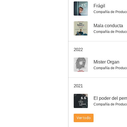
7.5
Frágil
Compañía de Produc
Mal gusto (Bad Taste)
--
Mala conducta
Compañía de Produc
6.8
2022
--
Mister Organ
Compañía de Produc
2021
The Navigator: Una odisea en el tiempo
6.6
El poder del per
6.2
Compañía de Produc
Ver todo