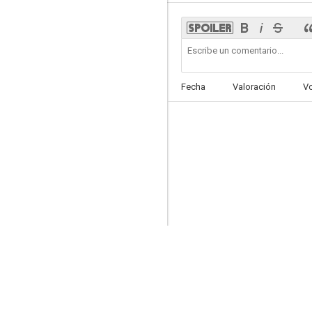
Posesión infernal: En llamas
Fecha
Valoración
V
4.7
La criatura perfecta
--