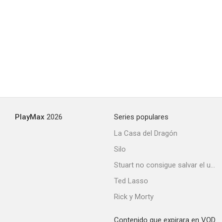
Vive peligrosamente
--
PlayMax
2026
Series populares
La Casa del Dragón
Silo
Acorralado en el infierno
Stuart no consigue salvar el universo
--
Ted Lasso
Rick y Morty
Contenido que expirara en VOD