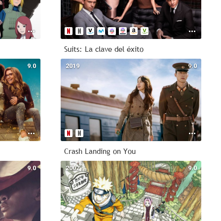
Suits: La clave del éxito
9.0
2019
9.0
Crash Landing on You
9.0
2002
9.0