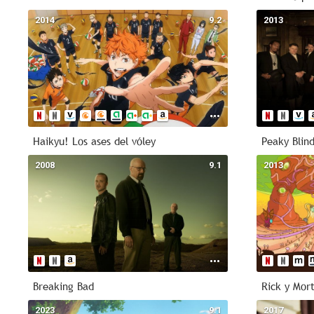
2014
9.2
2013
Haikyu! Los ases del vóley
Peaky Blin
2008
9.1
2013
Breaking Bad
Rick y Mor
2023
9.1
2017