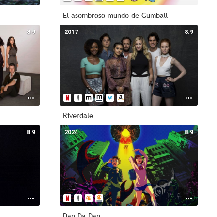
El asombroso mundo de Gumball
8.9
2017
8.9
Riverdale
8.9
2024
8.9
Dan Da Dan