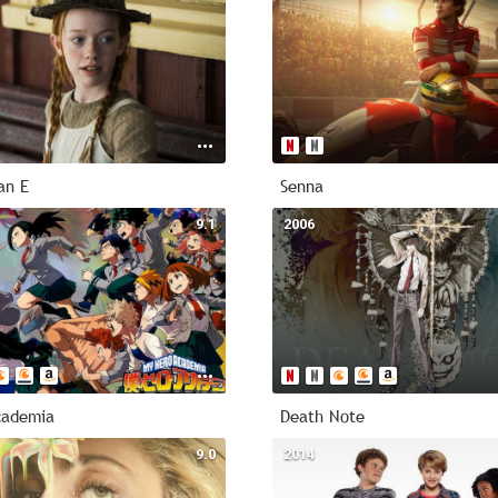
an E
Senna
9.1
2006
cademia
Death Note
9.0
2014