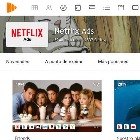
Netflix Ads
5948 Películas · 2837 Series
Novedades
A punto de expirar
Más populares
1994
9.3
2019
Friends
Nuestro pl