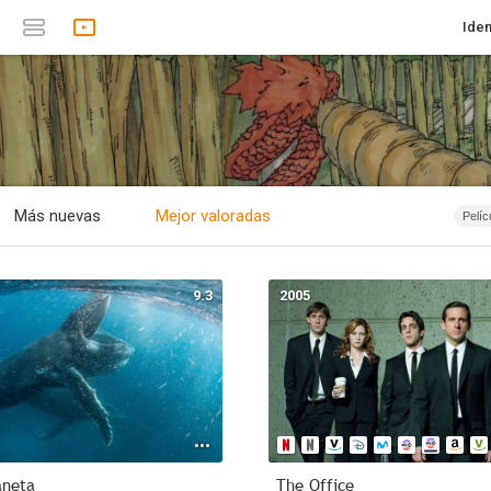
Iden
Más nuevas
Mejor valoradas
Pelíc
Se
Es
9.3
2005
Te
Document
Anima
Roma
1874 - 
1874 - 
1874 - 
aneta
The Office