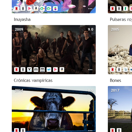
Inuyasha
Pulseras ro
2009
9.0
2005
Crónicas vampíricas
Bones
2014
8.9
2017