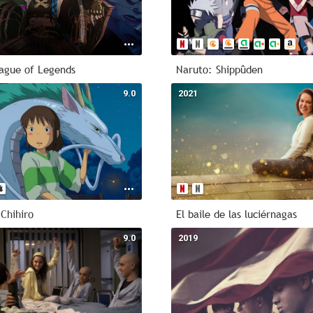
ague of Legends
Naruto: Shippûden
9.0
2021
 Chihiro
El baile de las luciérnagas
9.0
2019