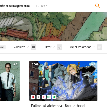
tificarse/Registrarse
Cubierta
Filtrar
Mejor valoradas
ulas
ries
paña
9.2
2009
9.2
rror
ales
ción
nce
2019
2010
2012
Fullmetal Alchemist: Brotherhood