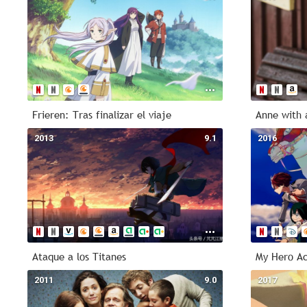
Frieren: Tras finalizar el viaje
Anne with 
2013
9.1
2016
Ataque a los Titanes
My Hero A
2011
9.0
2017