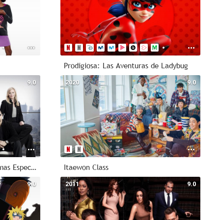
Prodigiosa: Las Aventuras de Ladybug
9.0
2020
9.0
Ley y orden: Unidad de Víctimas Especiales
Itaewon Class
9.0
2011
9.0