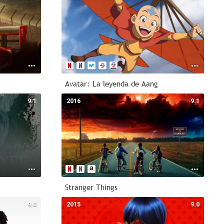
Avatar: La leyenda de Aang
9.1
2016
9.1
Stranger Things
9.0
2015
9.0