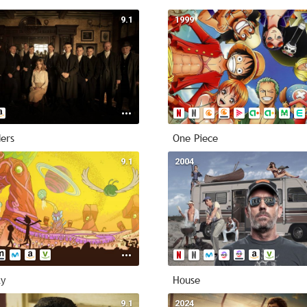
Inf
9.1
1999
R
1874 - 
A
Ac
40m - 1
20m
In
ders
One Piece
9.1
2004
ty
House
9.1
2024