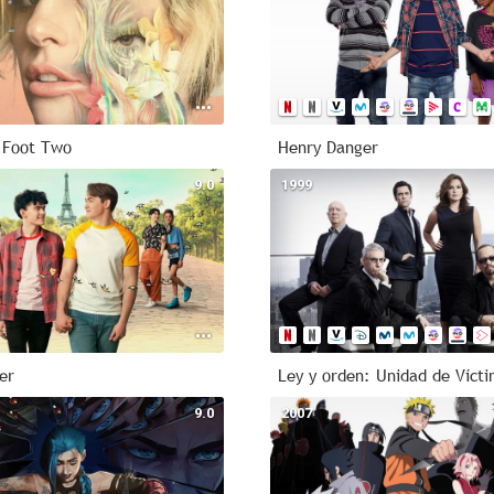
 Foot Two
Henry Danger
9.0
1999
er
9.0
2007