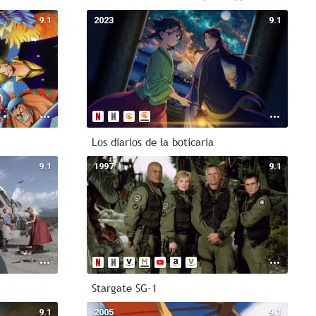
antil
9.1
2023
9.1
usia
2015
nime
2026
ción
h
triga
Los diarios de la boticaria
9.1
1997
9.1
Stargate SG-1
9.1
2005
9.1