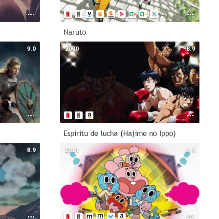
Naruto
9.0
2000
8.9
Espíritu de lucha (Hajime no Ippo)
8.9
2011
8.9