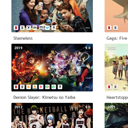
Shameless
Gaga: Five
2019
9.0
2022
Demon Slayer: Kimetsu no Yaiba
Heartstopp
2012
9.0
2021