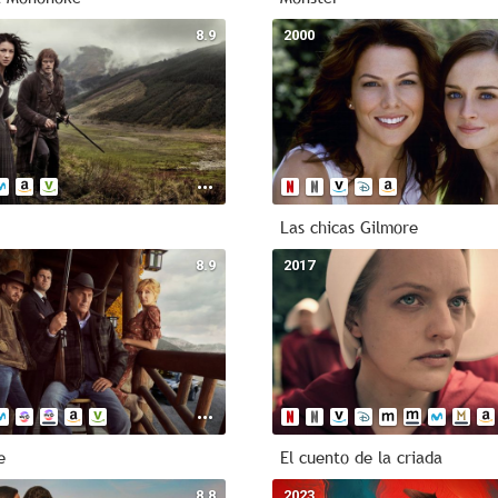
8.9
2000
Las chicas Gilmore
8.9
2017
e
El cuento de la criada
8.8
2023