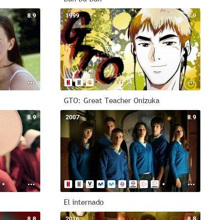
8.9
1999
8.9
GTO: Great Teacher Onizuka
8.9
2007
8.9
El internado
8.8
2016
8.8