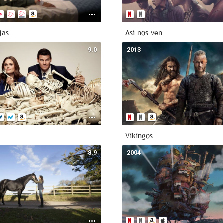
jas
Así nos ven
9.0
2013
Vikingos
8.9
2004