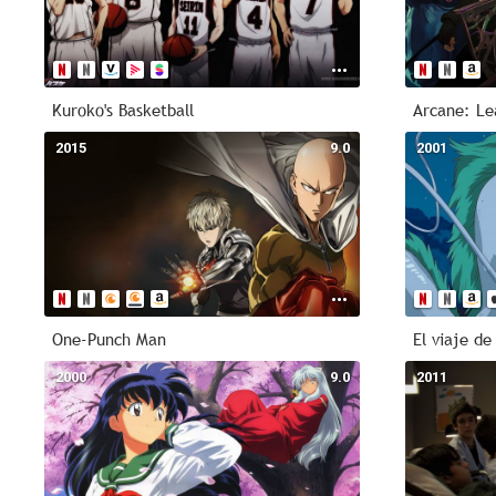
Kuroko's Basketball
Arcane: Le
2015
9.0
2001
One-Punch Man
El viaje de
2000
9.0
2011