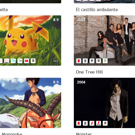
elta
El castillo ambulante
8.9
2003
One Tree Hill
8.9
2004
a Mononoke
Monster