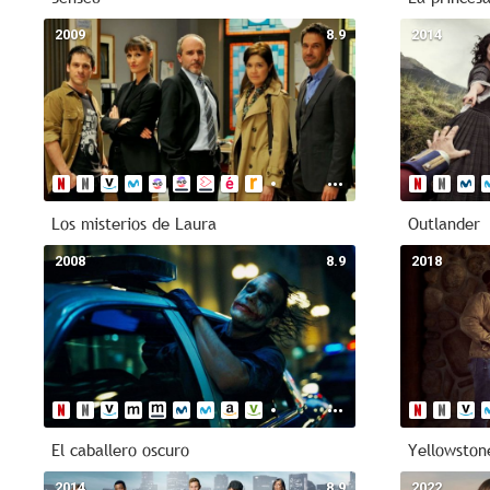
2009
8.9
2014
Los misterios de Laura
Outlander
2008
8.9
2018
El caballero oscuro
Yellowston
2014
8.9
2022