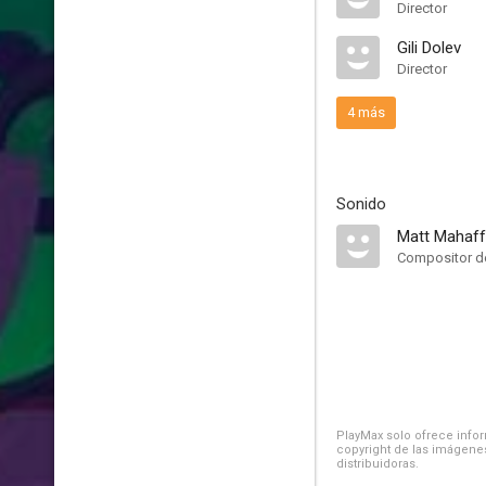
Director
Gili Dolev
Director
4 más
Sonido
Matt Mahaf
Compositor de
PlayMax solo ofrece inform
copyright de las imágenes
distribuidoras.