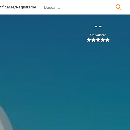
tificarse/Registrarse
--
Sin valorar