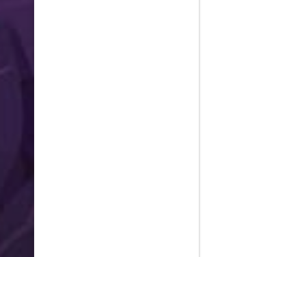
PlayMax
2026
Series populares