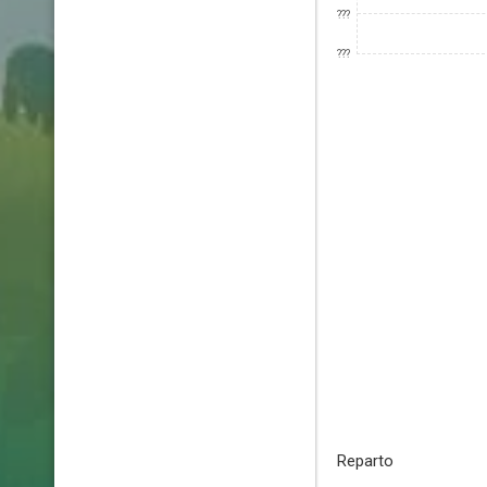
???
???
Reparto