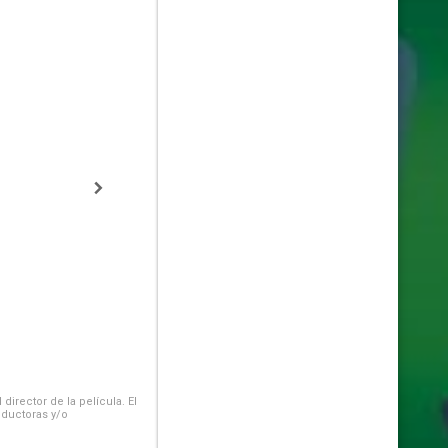
irector de la película. El
oductoras y/o