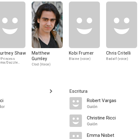
urtney Shaw
Matthew
Kobi Frumer
Chris Critelli
Gumley
/Princess
Blaine (voice)
Badalf (voice)
rma/Dazzle
Clod (Voice)
ice)
Escritura
ci
Robert Vargas
dor
Guión
Christine Ricci
Guión
Emma Nisbet