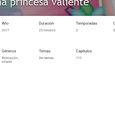
na princesa valiente
Año
Duración
Temporadas
2017
25 minutos
2
S
Géneros
Temas
Capítulos
Animación
,
Sin temas
117
Infantil