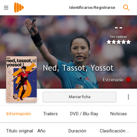
Identificarse/Registrarse
--
Sin valorar
Ned, Tassot, Yossot
Estrenada
Marcar ficha
Información
Trailers
DVD / Blu-Ray
Noticias
Título original
Año
Duración
Clasificación por edades