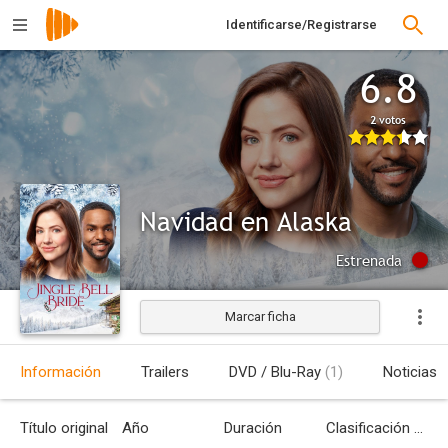
Identificarse/Registrarse
6.8
2 votos
Navidad en Alaska
Estrenada
Marcar ficha
Información
Trailers
DVD / Blu-Ray
(1)
Noticias
Título original
Año
Duración
Clasificación por edades