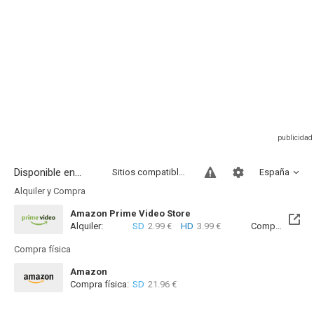
Disponible en...
Sitios compatibles
España
Alquiler y Compra
Amazon Prime Video Store
Alquiler:
SD
2.99 €
HD
3.99 €
Compra:
SD
7
Compra física
Amazon
Compra física:
SD
21.96 €