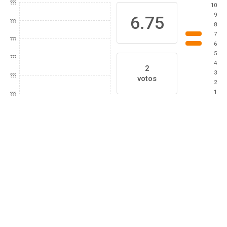
???
10
9
6.75
???
8
7
???
6
5
???
4
2
3
???
votos
2
1
???