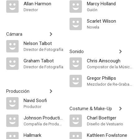
Allan Harmon
Marcy Holland
Director
Guión
Scarlet Wilson
Novela
Cámara
Nelson Talbot
Director de Fotografía
Sonido
Graham Talbot
Chris Ainscough
Director de Fotografía
Compositor de la Música Original, Música
Gregor Phillips
Mezclador de Re-Grabación de Sonido
Producción
Navid Soofi
Productor
Costume & Make-Up
Johnson Production Group
Charl Boettger
Compañía de Produccion
Diseño de Vestuario
Hallmark
Kathleen Fowlstone