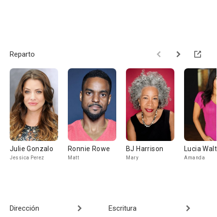
Reparto
Julie Gonzalo
Ronnie Rowe
BJ Harrison
Lucia Wal
Jessica Perez
Matt
Mary
Amanda
Dirección
Escritura