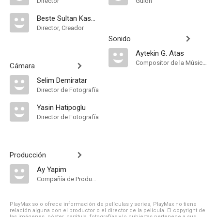
Director
Guión
Beste Sultan Kasapoğulları
Director, Creador
Sonido
Aytekin G. Atas
Compositor de la Música Original
Cámara
Selim Demiratar
Director de Fotografía
Yasin Hatipoglu
Director de Fotografía
Producción
Ay Yapim
Compañía de Produccion
PlayMax solo ofrece información de películas y series, PlayMax no tiene
relación alguna con el productor o el director de la película. El copyright de
las imágenes, póster, carátula, fotografías y/o cubiertas pertenece a sus