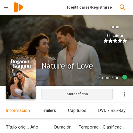
Identificarse/Registrarse
--
Sin valorar
Nature of Love
En emisión
Marcar ficha
Información
Trailers
Capítulos
DVD / Blu-Ray
Título original
Año
Duración
Temporadas
Clasificación por edades