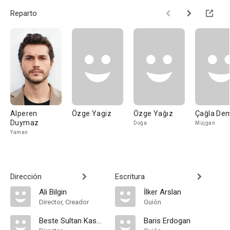
Reparto
Alperen
Özge Yagiz
Özge Yağız
Çağla Dem
Duymaz
Doğa
Müjgan
Yaman
Dirección
Escritura
Ali Bilgin
İlker Arslan
Director, Creador
Guión
Beste Sultan Kasapogullari
Baris Erdogan