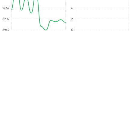
2652
4
3297
2
3942
0