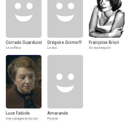
Corrado Guarducci
Grégoire Gromoff
Françoise Brion
Le coiffeur
Le taxi
Un mannequin
Luce Fabiole
Amarande
Une voyageuse du car
Pivoine