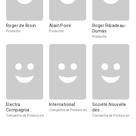
Roger de Broin
Alain Poiré
Roger Ribadeau-
Dumas
Productor
Productor
Productor
Electra
International
Société Nouvelle
Compagnia
des
Compañía de Produccion
Cinematografica
Établissements
Compañía de Produccion
Compañía de Produccion
Gaumont