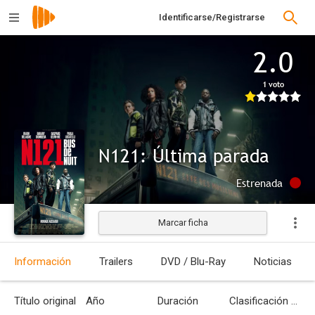
Identificarse/Registrarse
2.0
1 voto
N121: Última parada
Estrenada
Marcar ficha
Información
Trailers
DVD / Blu-Ray
Noticias
Título original
Año
Duración
Clasificación por edades