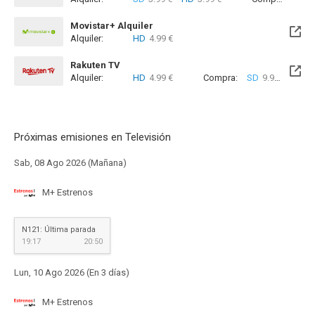
Movistar+ Alquiler
Alquiler:
HD
4.99 €
Disponible hasta el Sab, 23 Ene 2027 (Quedan 5 meses)
Rakuten TV
Alquiler:
HD
4.99 €
Compra:
SD
9.99 €
HD
1
Próximas emisiones en Televisión
Sab, 08 Ago 2026 (Mañana)
M+ Estrenos
N121: Última parada
19:17
20:50
Lun, 10 Ago 2026 (En 3 días)
M+ Estrenos