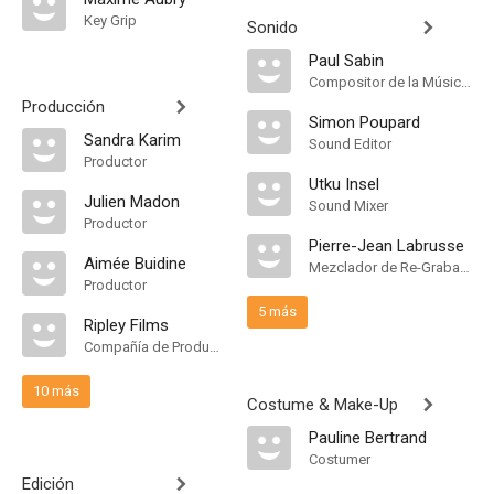
Key Grip
Sonido
Paul Sabin
Compositor de la Música Original
Producción
Simon Poupard
Sandra Karim
Sound Editor
Productor
Utku Insel
Julien Madon
Sound Mixer
Productor
Pierre-Jean Labrusse
Aimée Buidine
Mezclador de Re-Grabación de Sonido
Productor
5 más
Ripley Films
Compañía de Produccion
10 más
Costume & Make-Up
Pauline Bertrand
Costumer
Edición