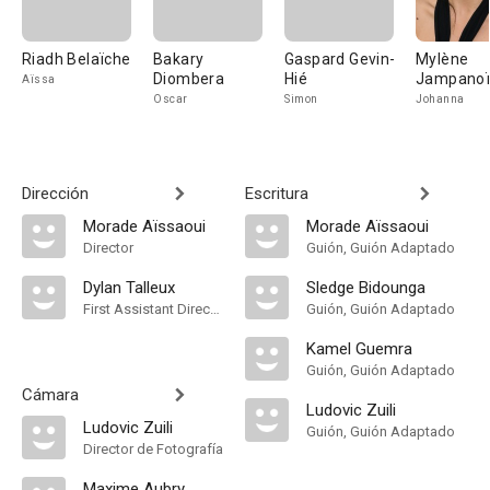
Riadh Belaïche
Bakary
Gaspard Gevin-
Mylène
Diombera
Hié
Jampano
Aïssa
Oscar
Simon
Johanna
Dirección
Escritura
Morade Aïssaoui
Morade Aïssaoui
Director
Guión, Guión Adaptado
Dylan Talleux
Sledge Bidounga
First Assistant Director
Guión, Guión Adaptado
Kamel Guemra
Guión, Guión Adaptado
Cámara
Ludovic Zuili
Ludovic Zuili
Guión, Guión Adaptado
Director de Fotografía
Maxime Aubry