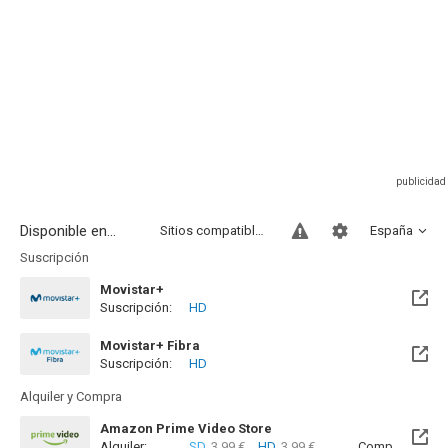
Disponible en...
Sitios compatibles
España
Suscripción
Movistar+
Suscripción:
HD
Disponible hasta el Sab, 23 Oct 2027 (Queda 1 año)
Movistar+ Fibra
Suscripción:
HD
Disponible hasta el Sab, 23 Oct 2027 (Queda 1 año)
Alquiler y Compra
Amazon Prime Video Store
Alquiler:
SD
3.99 €
HD
3.99 €
Compra:
SD
9