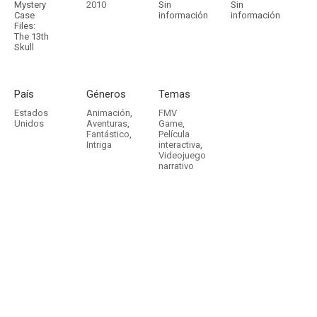
Mystery
2010
Sin
Sin
Case
información
información
Files:
The 13th
Skull
País
Géneros
Temas
Estados
Animación
,
FMV
Unidos
Aventuras
,
Game
,
Fantástico
,
Película
Intriga
interactiva
,
Videojuego
narrativo