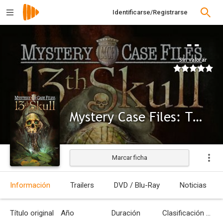
Identificarse/Registrarse
--
Sin valorar
Mystery Case Files: The 13th Skull
Marcar ficha
Información
Trailers
DVD / Blu-Ray
Noticias
Título original
Año
Duración
Clasificación por edades