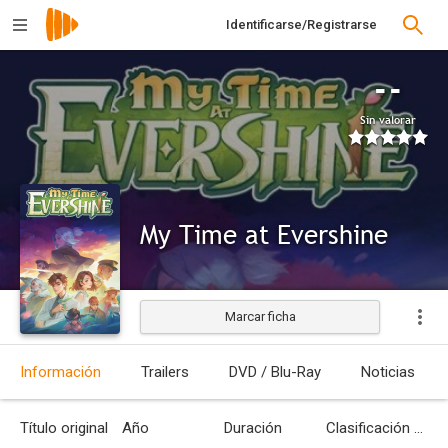
Identificarse/Registrarse
--
Sin valorar
My Time at Evershine
Marcar ficha
Información
Trailers
DVD / Blu-Ray
Noticias
Título original
Año
Duración
Clasificación por edades