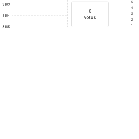
5
3183
4
0
3
3184
votos
2
1
3185