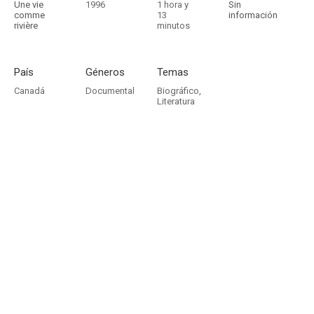
Une vie
1996
1 hora y
Sin
comme
13
información
rivière
minutos
País
Géneros
Temas
Canadá
Documental
Biográfico
,
Literatura