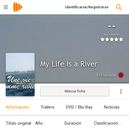
Identificarse/Registrarse
--
Sin valorar
My Life Is a River
Estrenada
Marcar ficha
Información
Trailers
DVD / Blu-Ray
Noticias
Título original
Año
Duración
Clasificación por edades