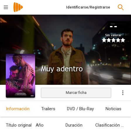
Identificarse/Registrarse
--
Sin valorar
Muy adentro
Marcar ficha
Estrenada
Información
Trailers
DVD / Blu-Ray
Noticias
Título original
Año
Duración
Clasificación por edades