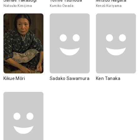
Sanae Takasugi
Tomie Tsunoda
Mitsuo Nagata
Natsuko Kimijima
Kumiko Owada
Kenzô Kuriyama
Kikue Mōri
Sadako Sawamura
Ken Tanaka