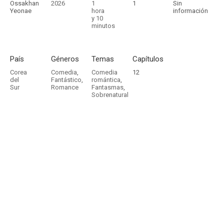
Ossakhan
2026
1
1
Sin
Yeonae
hora
información
y 10
minutos
País
Géneros
Temas
Capítulos
Corea
Comedia
,
Comedia
12
del
Fantástico
,
romántica
,
Sur
Romance
Fantasmas
,
Sobrenatural