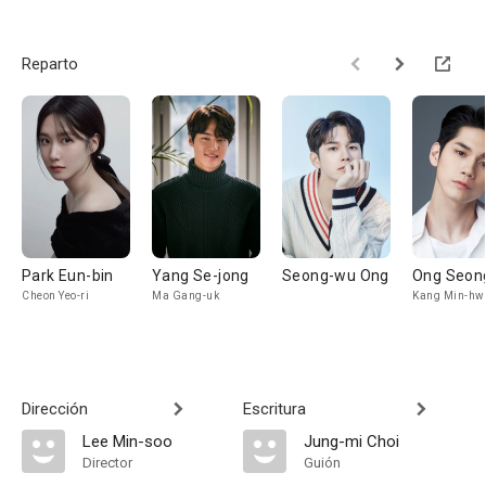
Reparto
Park Eun-bin
Yang Se-jong
Seong-wu Ong
Ong Seon
Cheon Yeo-ri
Ma Gang-uk
Kang Min-hw
Dirección
Escritura
Lee Min-soo
Jung-mi Choi
Director
Guión