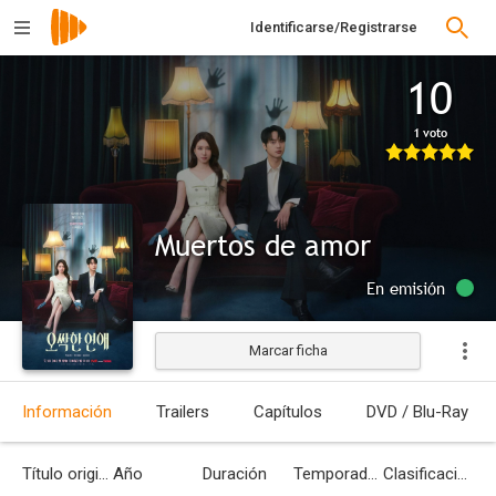
Identificarse/Registrarse
10
1 voto
Muertos de amor
En emisión
Marcar ficha
Información
Trailers
Capítulos
DVD / Blu-Ray
Título original
Año
Duración
Temporadas
Clasificación por edades