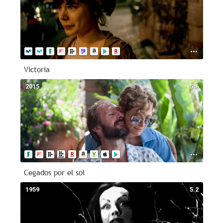
Victoria
2015
5.6
Cegados por el sol
1959
5.2