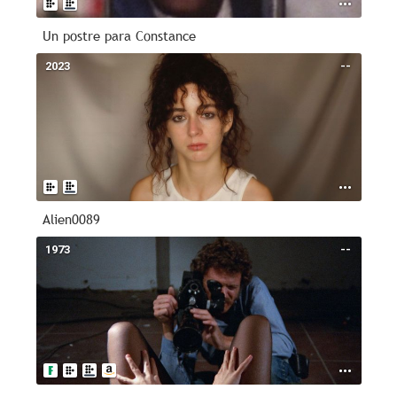
Un postre para Constance
2023
--
Alien0089
1973
--