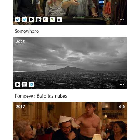
Somewhere
2025
--
Pompeya: Bajo las nubes
2017
6.6