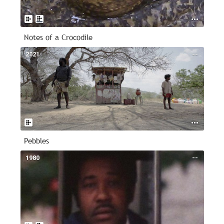
Notes of a Crocodile
2021
--
Pebbles
1980
--