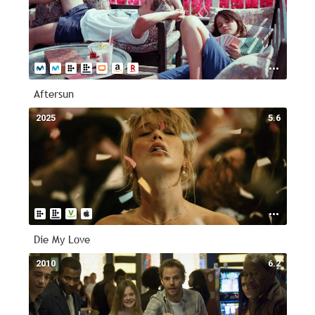
Aftersun
2025
5.6
Die My Love
2010
6.2