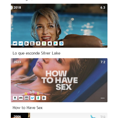
2018
6.3
Lo que esconde Silver Lake
2023
7.2
How to Have Sex
2006
7.9