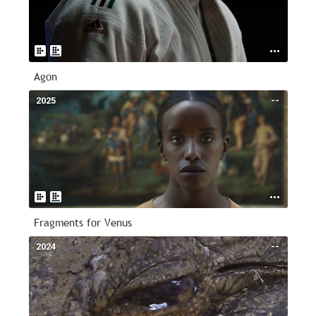
Agon
2025
--
Fragments for Venus
2024
--