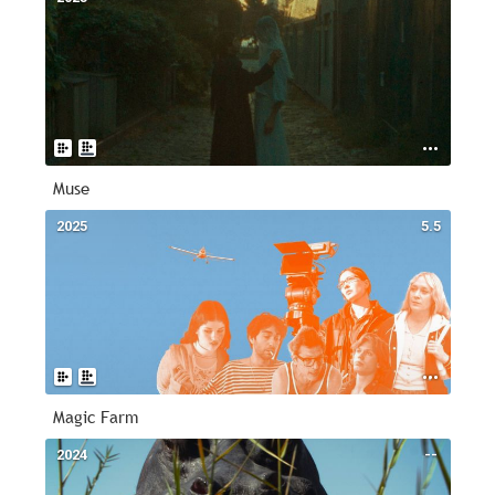
Muse
2025
5.5
Magic Farm
2024
--