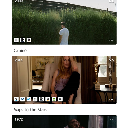
2009
6.8
Canino
2014
5.5
Maps to the Stars
1972
--