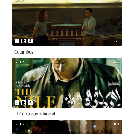
2017
8.3
Columbus
2017
6.2
El Cairo confidencial
2015
8.1