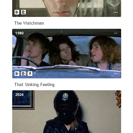
The Watchman
1980
--
That Sinking Feeling
2024
--