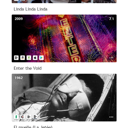
Linda Linda Linda
2009
7.1
Enter the Void
1962
8.3
El muelle (La Jetée)