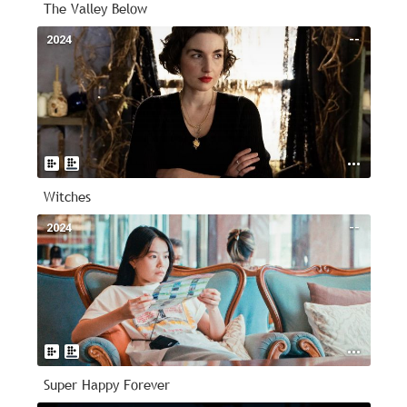
The Valley Below
2024
--
Witches
2024
--
Super Happy Forever