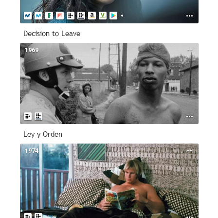
Decision to Leave
1969
--
Ley y Orden
1974
--