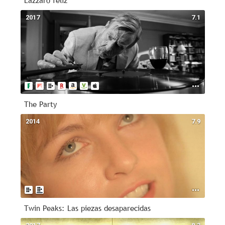
Lazzaro feliz
2017
7.1
The Party
2014
7.9
Twin Peaks: Las piezas desaparecidas