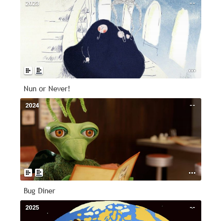
2023
--
Nun or Never!
2024
--
Bug Diner
2025
--