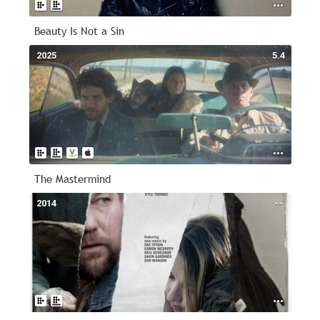
Beauty Is Not a Sin
2025
5.4
The Mastermind
2014
--