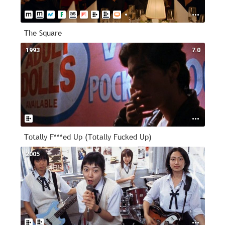
The Square
1993
7.0
Totally F***ed Up (Totally Fucked Up)
2005
--