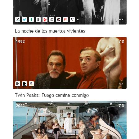
La noche de los muertos vivientes
1992
7.3
Twin Peaks: Fuego camina conmigo
2022
7.3