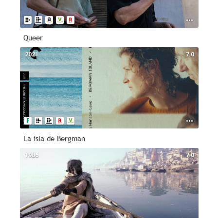
Queer
2021
7.0
La isla de Bergman
1986
7.0