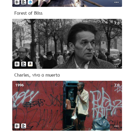
Forest of Bliss
1969
7.0
Charles, vivo o muerto
1996
7.0