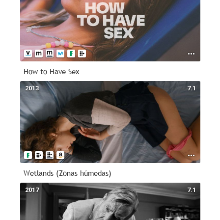
How to Have Sex
2013
7.1
Wetlands (Zonas húmedas)
2017
7.1