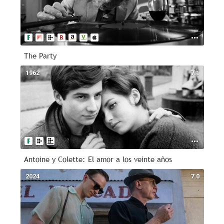
The Party
1962
7.1
Antoine y Colette: El amor a los veinte años
2024
7.0