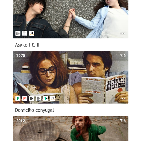
Asako I & II
1970
7.6
Domicilio conyugal
2012
7.6