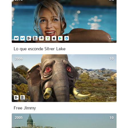
Lo que esconde Silver Lake
2006
10
Free Jimmy
2005
10