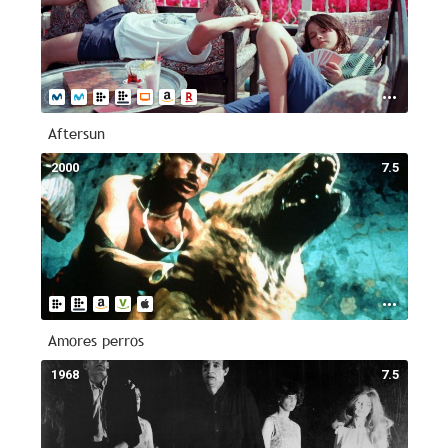
Aftersun
2000
7.5
Amores perros
1968
7.5