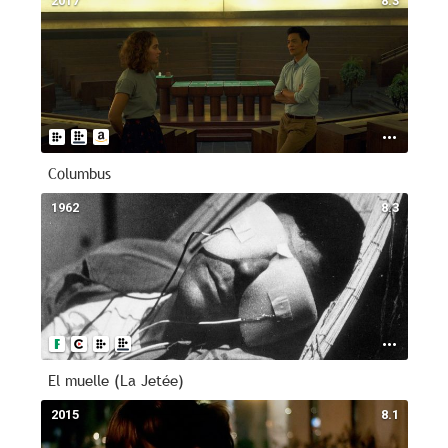
2017
8.3
Columbus
1962
8.3
El muelle (La Jetée)
2015
8.1