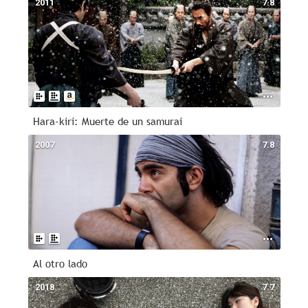
2011
7.8
Hara-kiri: Muerte de un samurai
2007
7.8
Al otro lado
2018
7.7