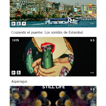
Cruzando el puente: Los sonidos de Estambul
1979
9.5
Asparagus
2012
9.0