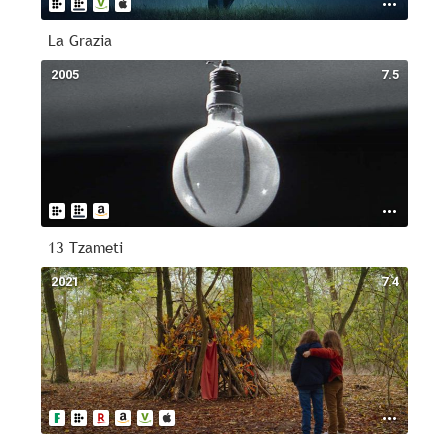
La Grazia
2005
7.5
13 Tzameti
2021
7.4