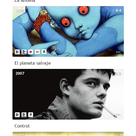
La Antena
1973
8.4
El planeta salvaje
2007
8.3
Control