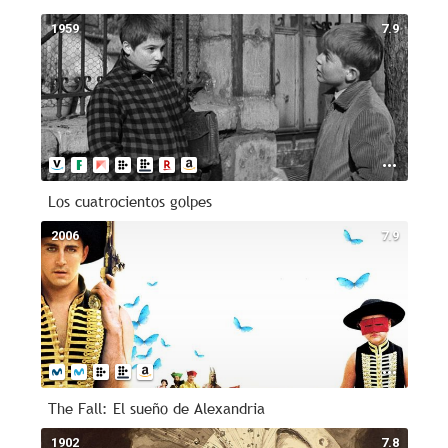
1959
7.9
Los cuatrocientos golpes
2006
7.9
The Fall: El sueño de Alexandria
1902
7.8