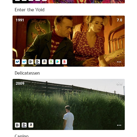
Enter the Void
1991
7.0
Delicatessen
2009
6.8
Canino