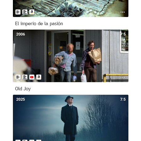
El imperio de la pasión
2006
7.5
Old Joy
2025
7.5