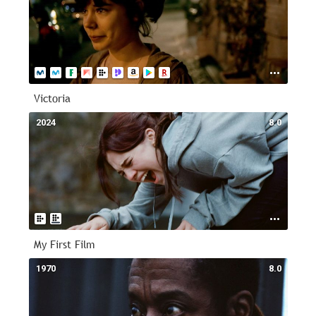
Victoria
2024
8.0
My First Film
1970
8.0