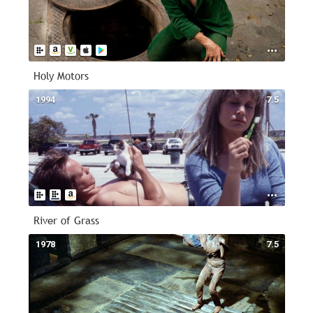
Holy Motors
1994
7.5
River of Grass
1978
7.5