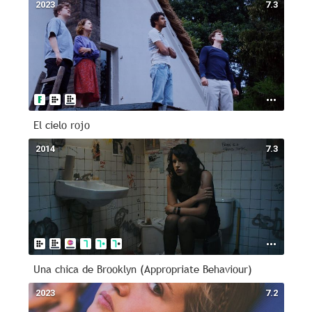
2023
7.3
El cielo rojo
2014
7.3
Una chica de Brooklyn (Appropriate Behaviour)
2023
7.2