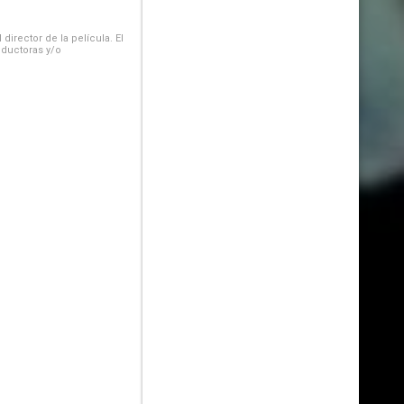
irector de la película. El
oductoras y/o