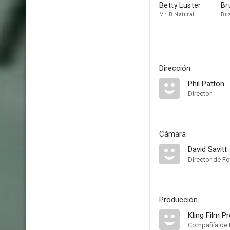
Betty Luster
Br
Mr. B Natural
Buz
Dirección
Phil Patton
Director
Cámara
David Savitt
Director de Fo
Producción
Kling Film P
Compañía de 