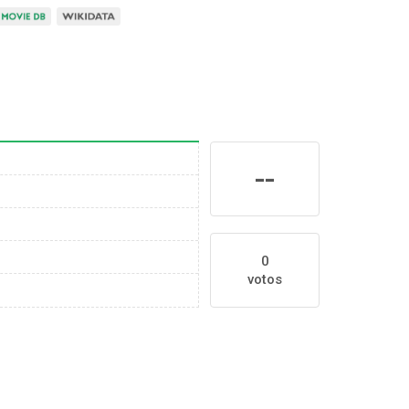
--
0
votos