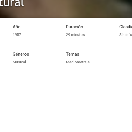
tural
Año
Duración
Clasif
1957
29 minutos
Sin inf
Géneros
Temas
Musical
Mediometraje