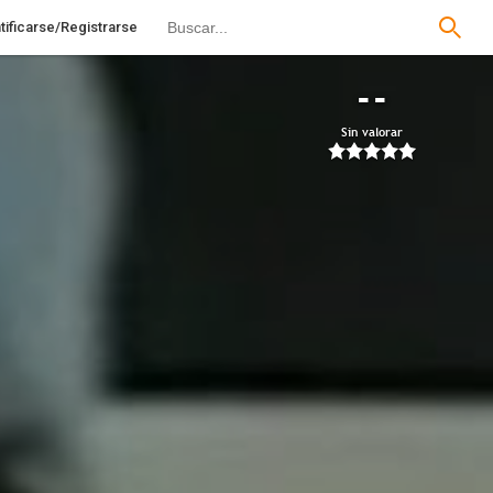
tificarse/Registrarse
--
Sin valorar