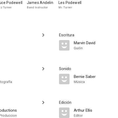
uce Podewell
James Andelin
Les Podewell
z Turner
Band Instructor
Mr. Turner
Escritura
Marvin David
Guión
Sonido
Bernie Saber
tografía
Música
Edición
roductions
Arthur Ellis
Produccion
Editor