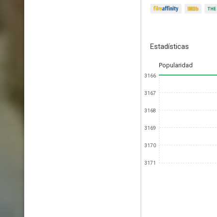
Estadísticas
Popularidad
3166
3167
3168
3169
3170
3171