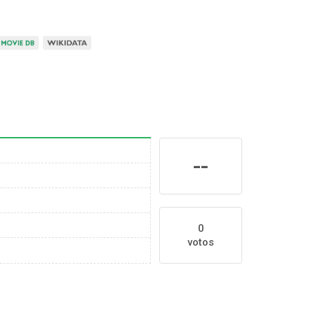
--
0
votos