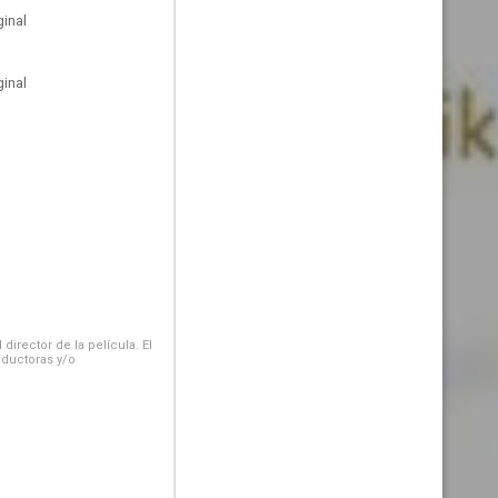
inal
inal
irector de la película. El
oductoras y/o