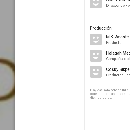
Director de Fo
Producción
M.K. Asante
Productor
Halaqah Med
Compañía de 
Cosby Bikpe
Productor Eje
PlayMax solo ofrece inform
copyright de las imágenes
distribuidoras.