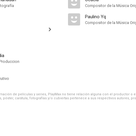
tografía
Compositor de la Música Orig
Paulino Yq
Compositor de la Música Orig
ia
Produccion
cutivo
ación de películas y series, PlayMax no tiene relación alguna con el productor o el d
, póster, carátula, fotografías y/o cubiertas pertenece a sus respectivos autores, pr