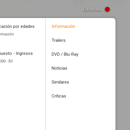
Estrenada
icación por edades
Información
ormación
Trailers
uesto - Ingresos
DVD / Blu-Ray
000 -
$0
Noticias
Similares
Críticas