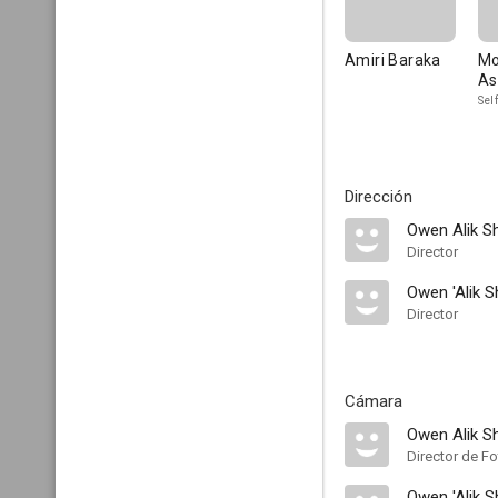
Amiri Baraka
Mo
As
Self
Dirección
Owen Alik S
Director
Owen 'Alik 
Director
Cámara
Owen Alik S
Director de Fo
Owen 'Alik 