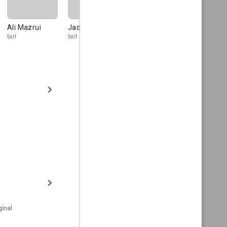
Ali Mazrui
Jacob Zuma
Barack Obama
Esther
Stanford
Self
Self
Self
Self
inal