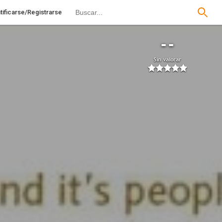
tificarse/Registrarse
--
Sin valorar