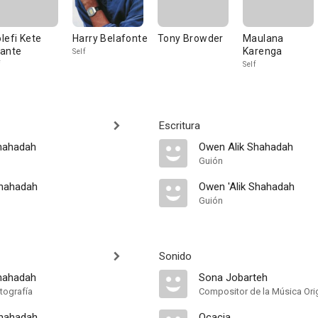
lefi Kete
Harry Belafonte
Tony Browder
Maulana
ante
Karenga
Self
Self
Escritura
hahadah
Owen Alik Shahadah
Guión
Shahadah
Owen 'Alik Shahadah
Guión
Sonido
hahadah
Sona Jobarteh
tografía
Compositor de la Música Orig
Shahadah
Ocacia