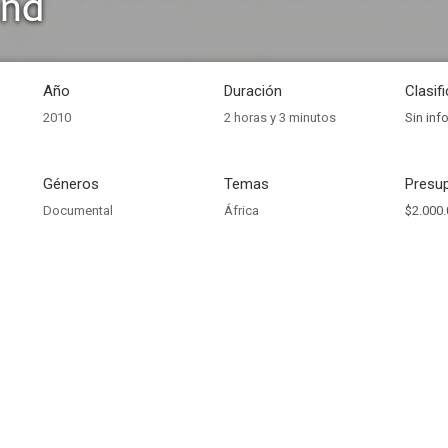
and
Año
Duración
Clasif
2010
2 horas y 3 minutos
Sin inf
Géneros
Temas
Presup
Documental
África
$2.000.