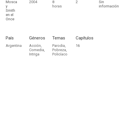
Mosca
2004
8
2
Sin
y
horas
información
Smith
en el
Once
País
Géneros
Temas
Capítulos
Argentina
Acción
,
Parodia
,
16
Comedia
,
Pobreza
,
Intriga
Policíaco