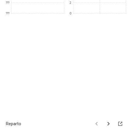
???
2
???
0
Reparto