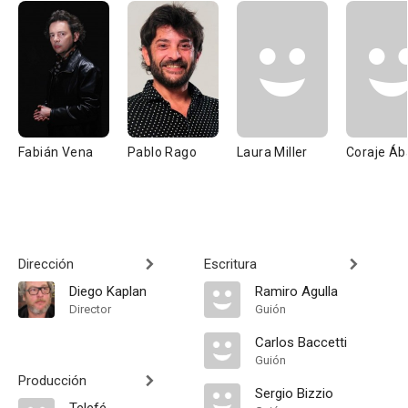
Fabián Vena
Pablo Rago
Laura Miller
Coraje Áb
Dirección
Escritura
Diego Kaplan
Ramiro Agulla
Director
Guión
Carlos Baccetti
Guión
Producción
Sergio Bizzio