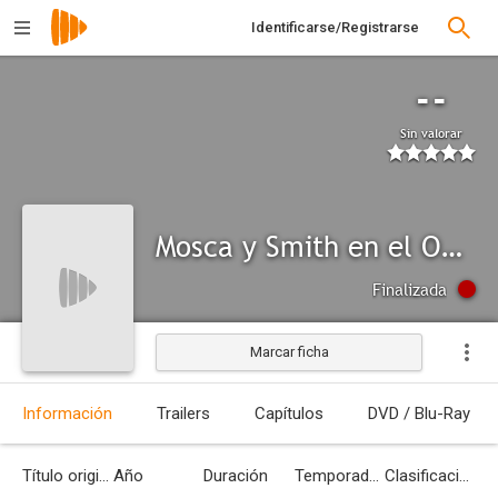
Identificarse/Registrarse
--
Sin valorar
Mosca y Smith en el Once
Finalizada
Marcar ficha
Información
Trailers
Capítulos
DVD / Blu-Ray
Título original
Año
Duración
Temporadas
Clasificación por edades