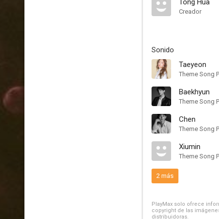
Tong Hua
Creador
Sonido
Taeyeon
Theme Song P
Baekhyun
Theme Song P
Chen
Theme Song P
Xiumin
Theme Song P
2 más
PlayMax solo ofrece inform
copyright de las imágenes
distribuidoras.