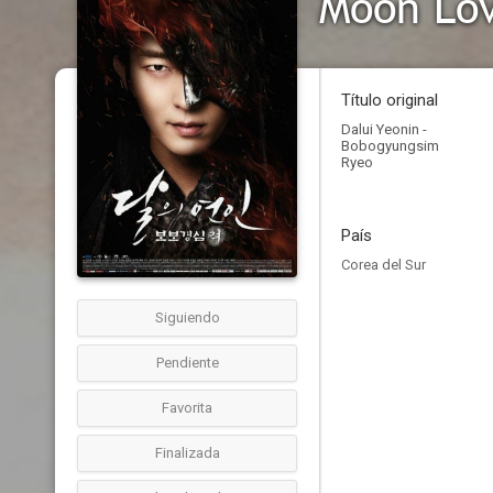
Moon Lov
Título original
Dalui Yeonin -
Bobogyungsim
Ryeo
País
Corea del Sur
Siguiendo
Pendiente
Favorita
Finalizada