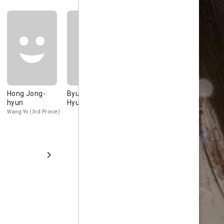
Hong Jong-
Byun Baek-
Baekhyun
Nam Joo-h
hyun
Hyun
Wang Eun (10th
Wang Baeka (
Prince)
Prince)
Wang Yo (3rd Prince)