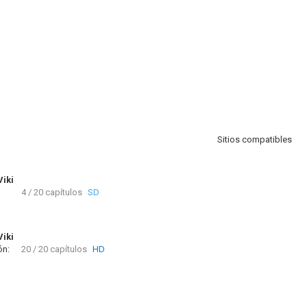
Sitios compatibles
Viki
4 / 20 capítulos
SD
Viki
ón:
20 / 20 capítulos
HD