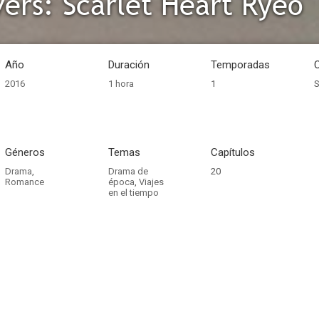
ers: Scarlet Heart Ryeo
Año
Duración
Temporadas
2016
1 hora
1
S
Géneros
Temas
Capítulos
Drama
,
Drama de
20
Romance
época
,
Viajes
en el tiempo