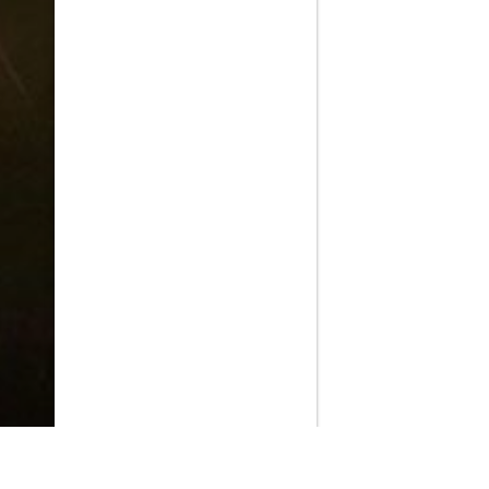
PlayMax
2026
Series populares