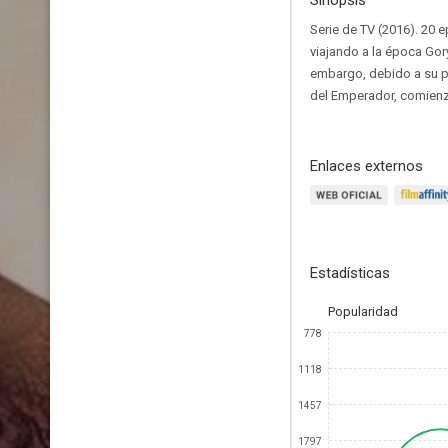
Sinopsis
Serie de TV (2016). 20 
viajando a la época Gor
embargo, debido a su pe
del Emperador, comienza
Enlaces externos
Estadísticas
Popularidad
778
1118
1457
1797