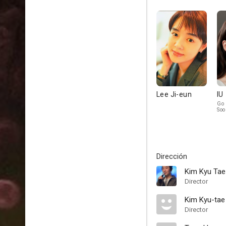
Lee Ji-eun
IU
Go 
Soo
Dirección
Kim Kyu Tae
Director
Kim Kyu-tae
Director