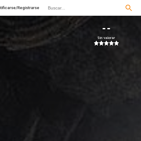
tificarse/Registrarse
--
Sin valorar