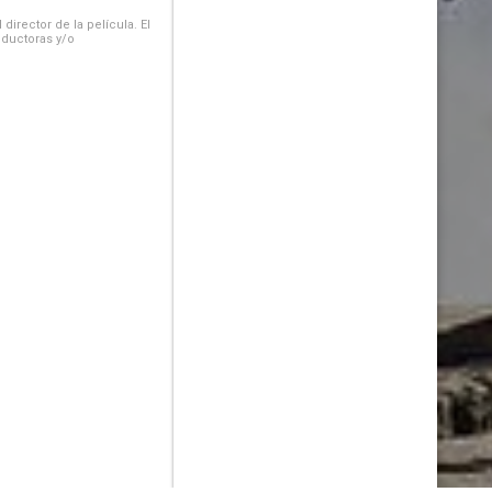
irector de la película. El
oductoras y/o