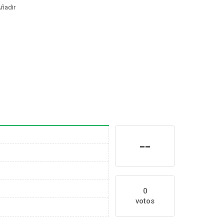
ñadir
--
0
votos