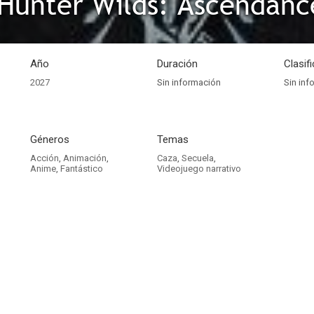
Hunter Wilds: Ascendanc
Año
Duración
Clasif
2027
Sin información
Sin inf
Géneros
Temas
Acción
,
Animación
,
Caza
,
Secuela
,
Anime
,
Fantástico
Videojuego narrativo