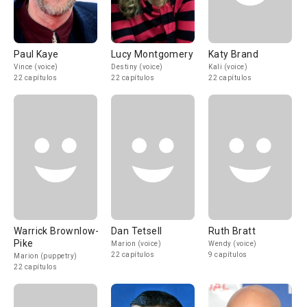
Paul Kaye
Lucy Montgomery
Katy Brand
Vince (voice)
Destiny (voice)
Kali (voice)
22 capítulos
22 capítulos
22 capítulos
Warrick Brownlow-
Dan Tetsell
Ruth Bratt
Pike
Marion (voice)
Wendy (voice)
22 capítulos
9 capítulos
Marion (puppetry)
22 capítulos