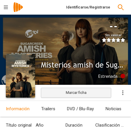
Identificarse/Registrarse
--
Sin valorar
Misterios amish de Sugar Creek. Bendiciones disfrazadas
Estrenada
Marcar ficha
Información
Trailers
DVD / Blu-Ray
Noticias
Título original
Año
Duración
Clasificación por edades