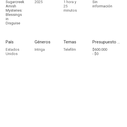
Sugarcreek
2025
1 hora y
Sin
Amish
25
información
Mysteries:
minutos
Blessings
in
Disguise
País
Géneros
Temas
Presupuesto - Ingresos
Estados
Intriga
Telefilm
$600.000
Unidos
-
$0