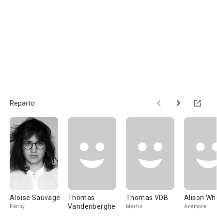
Reparto
Aloïse Sauvage
Thomas
Thomas VDB
Alison Wh
Vandenberghe
Fanny
Martin
Anémone