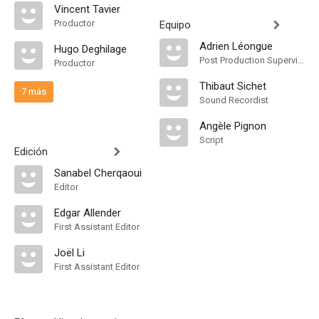
Vincent Tavier
Productor
Equipo
Adrien Léongue
Hugo Deghilage
Post Production Supervisor
Productor
Thibaut Sichet
7 más
Sound Recordist
Angèle Pignon
Script
Edición
Sanabel Cherqaoui
Editor
Edgar Allender
First Assistant Editor
Joël Li
First Assistant Editor