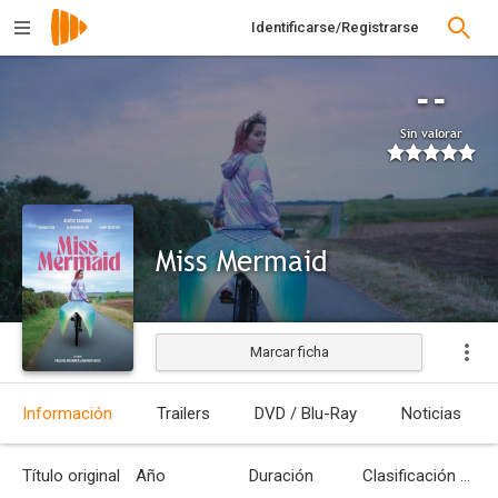
Identificarse/Registrarse
--
Sin valorar
Miss Mermaid
Marcar ficha
Estrenada
Información
Trailers
DVD / Blu-Ray
Noticias
Título original
Año
Duración
Clasificación por edades