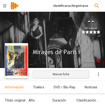
Identificarse/Registrarse
--
Sin valorar
Mirages de Paris
Estrenada
Marcar ficha
Información
Trailers
DVD / Blu-Ray
Noticias
Título original
Año
Duración
Clasificación por edades