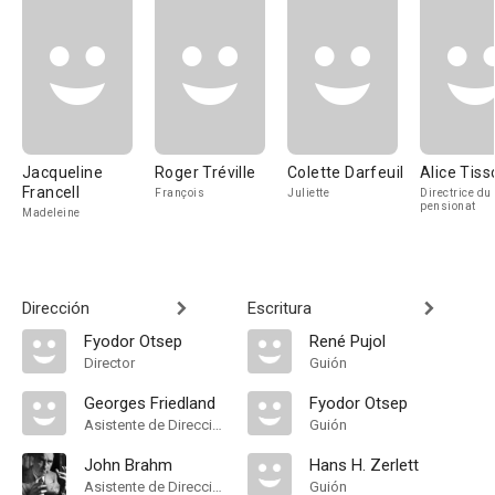
Jacqueline
Roger Tréville
Colette Darfeuil
Alice Tiss
Francell
François
Juliette
Directrice du
pensionat
Madeleine
Dirección
Escritura
Fyodor Otsep
René Pujol
Director
Guión
Georges Friedland
Fyodor Otsep
Asistente de Dirección
Guión
John Brahm
Hans H. Zerlett
Asistente de Dirección
Guión