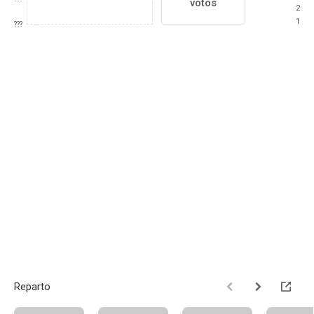
votos
2
1
???
Reparto