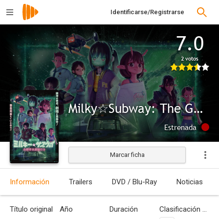
Identificarse/Registrarse
7.0
2 votos
Milky☆Subway: The Galactic Limited Express - La película
Estrenada
Marcar ficha
Información
Trailers
DVD / Blu-Ray
Noticias
Título original
Año
Duración
Clasificación por edades