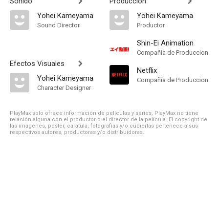
Sonido
Producción
Yohei Kameyama
Yohei Kameyama
Sound Director
Productor
Shin-Ei Animation
Compañía de Produccion
Efectos Visuales
Netflix
Yohei Kameyama
Compañía de Produccion
Character Designer
PlayMax solo ofrece información de películas y series, PlayMax no tiene
relación alguna con el productor o el director de la película. El copyright de
las imágenes, póster, carátula, fotografías y/o cubiertas pertenece a sus
respectivos autores, productoras y/o distribuidoras.