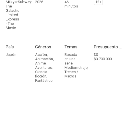
Milky☆Subway:
2026
46
12+
The
minutos
Galactic
Limited
Express
- The
Movie
País
Géneros
Temas
Presupuesto - Ingresos
Japón
Acción
,
Basada
$0 -
Animación
,
en una
$3.700.000
Anime
,
serie
,
Aventuras
,
Mediometraje
,
Ciencia
Trenes /
ficción
,
Metros
Fantástico