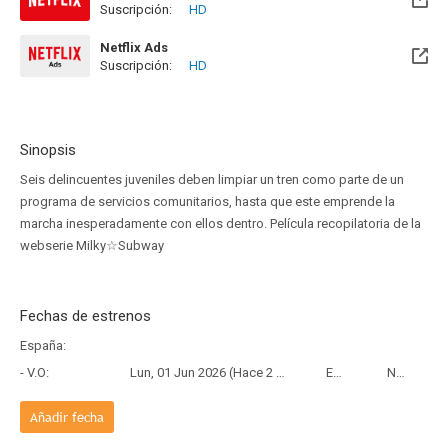
Suscripción:
HD
Netflix Ads
Suscripción:
HD
Sinopsis
Seis delincuentes juveniles deben limpiar un tren como parte de un
programa de servicios comunitarios, hasta que este emprende la
marcha inesperadamente con ellos dentro. Película recopilatoria de la
webserie Milky☆Subway
Fechas de estrenos
España:
- V.O:
Lun, 01 Jun 2026 (Hace 2 meses y 4 días)
Estreno
Netflix
Añadir fecha