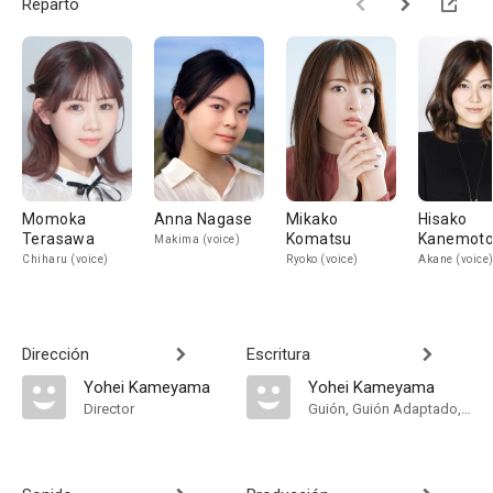
Reparto
Momoka
Anna Nagase
Mikako
Hisako
Terasawa
Komatsu
Kanemot
Makima (voice)
Chiharu (voice)
Ryoko (voice)
Akane (voice
Dirección
Escritura
Yohei Kameyama
Yohei Kameyama
Director
Guión, Guión Adaptado, Original Story