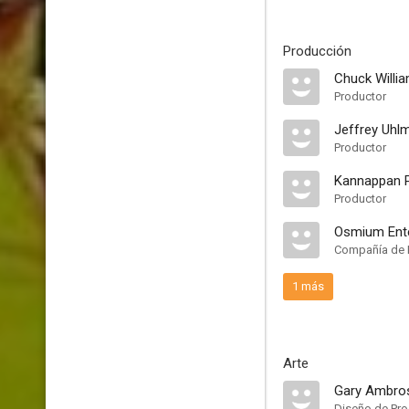
Producción
Chuck Willi
Productor
Jeffrey Uhl
Productor
Kannappan P
Productor
Osmium Ent
Compañía de 
1 más
Arte
Gary Ambro
Diseño de Pr