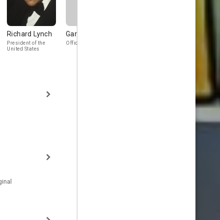
Richard Lynch
Gary Ambrosia
Kurt Mirtsching
Steve
Christophe
President of the
Officer Guerrero
Professor (as Kurt
United States
Drennen Mirtsching)
inal