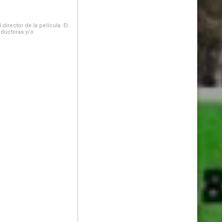
irector de la película. El
oductoras y/o