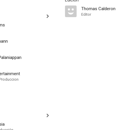
Edición
Thomas Calderon
Editor
ams
mann
alaniappan
ertainment
Produccion
sia
oducción