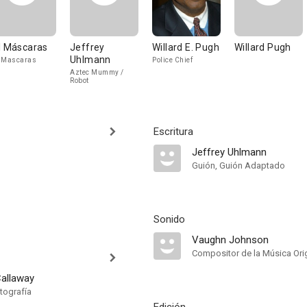
l Máscaras
Jeffrey
Willard E. Pugh
Willard Pugh
Uhlmann
 Mascaras
Police Chief
Aztec Mummy /
Robot
Escritura
Jeffrey Uhlmann
Guión, Guión Adaptado
Sonido
Vaughn Johnson
Compositor de la Música Orig
allaway
tografía