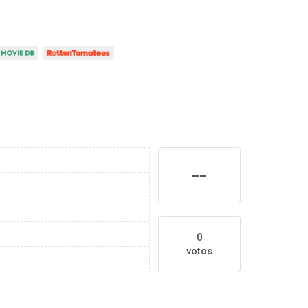
--
0
votos