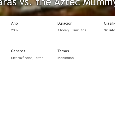
aras vs. the Aztec Mumm
Año
Duración
Clasif
2007
1 hora y 30 minutos
Sin inf
Géneros
Temas
Ciencia ficción
,
Terror
Monstruos