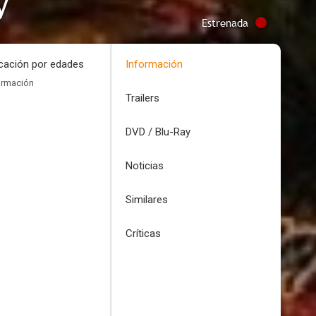
y
Estrenada
icación por edades
Información
ormación
Trailers
DVD / Blu-Ray
Noticias
Similares
Críticas