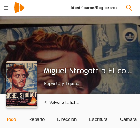
Identificarse/Registrarse
Miguel Strogoff o El correo del zar
Reparto y Equipo
Volver a la ficha
Todo
Reparto
Dirección
Escritura
Cámara