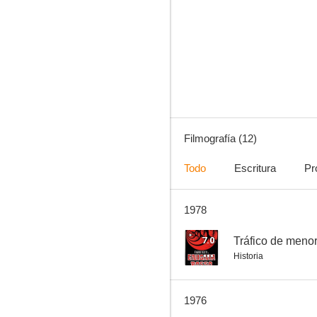
Los locos del oro negro
--
Filmografía (12)
Todo
Escritura
Pr
1978
El karate, el Colt y el impostor
--
7.0
Tráfico de meno
Historia
1976