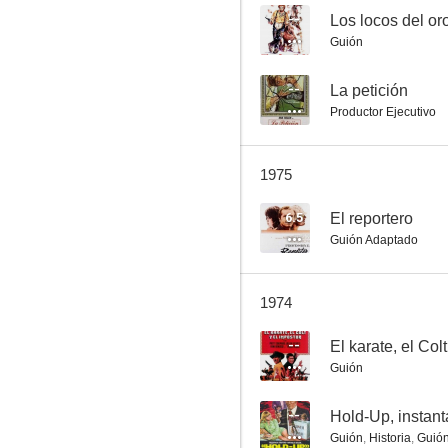
--
Los locos del or
Guión
La chica de Via Condotti
--
La petición
Productor Ejecutivo
1975
6.5
El reportero
Guión Adaptado
1974
--
El karate, el Col
Guión
--
Hold-Up, instan
Guión
,
Historia
,
Guió